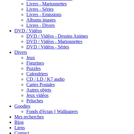
Livres - Marionnettes
Livres - Séries
Livres - Emissions
Albums images
Livres - Divers
DVD / Vidéos
DVD / Vidéos - Dessins Animes
DVD / Vidéos - Marionnettes
DVD / Vidéos - Séries
Divers
Jeux
Figurines
Puzzles
Calendriers
CD / LD / K7 audio
Cartes Postales
Autres objets
Jeux vidéos
Peluches
Goodies
Fonds d'écran || Wallpapers
Mes recherches
Blog
Liens
Contact