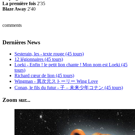
La première fois
2'35
Blaze Away
2'40
comments
Dernières News
Sesterain, les - texte rouge (45 tours)
12 légionnaires (45 tours)
Loeki - Enfin ! le petit lion chante ! Mon nom est Loeki (45
tours)
Richard cœur de lion (45 tours)
Wingman - 異次元ストーリー Wing Love
Conan, le fils du futur - 子 – 未来少年コナン (45 tours)
Zoom sur...