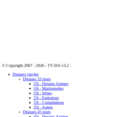
© Copyright 2007 - 2026 - TV-DA v3.2 -
Sitemap
Disques vinyles
Disques 33 tours
33t - Dessins Animes
33t - Marionnettes
33t - Séries
33t - Emissions
33t - Compilations
33t - Autres
Disques 45 tours
45t - Dessins Animes