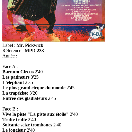
Label :
Mr. Pickwick
Référence :
MPD 233
Année :
Face A :
Barnum Circus
2'40
Les patineurs
3'25
L’éléphant
2'35
Le plus grand cirque du monde
2'45
La trapéziste
3'20
Entrée des gladiateurs
2'45
Face B :
Vive la piste "La piste aux étoile"
2'40
Trotte trotte
2'40
Soixante seize trombones
2'40
Le jongleur
2'40