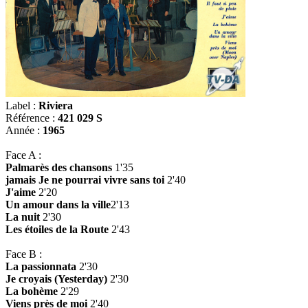
Label :
Riviera
Référence :
421 029 S
Année :
1965
Face A :
Palmarès des chansons
1'35
jamais Je ne pourrai vivre sans toi
2'40
J'aime
2'20
Un amour dans la ville
2'13
La nuit
2'30
Les étoiles de la Route
2'43
Face B :
La passionnata
2'30
Je croyais (Yesterday)
2'30
La bohème
2'29
Viens près de moi
2'40