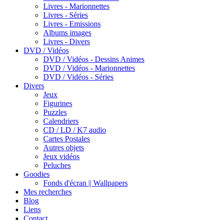
Livres - Marionnettes
Livres - Séries
Livres - Emissions
Albums images
Livres - Divers
DVD / Vidéos
DVD / Vidéos - Dessins Animes
DVD / Vidéos - Marionnettes
DVD / Vidéos - Séries
Divers
Jeux
Figurines
Puzzles
Calendriers
CD / LD / K7 audio
Cartes Postales
Autres objets
Jeux vidéos
Peluches
Goodies
Fonds d'écran || Wallpapers
Mes recherches
Blog
Liens
Contact