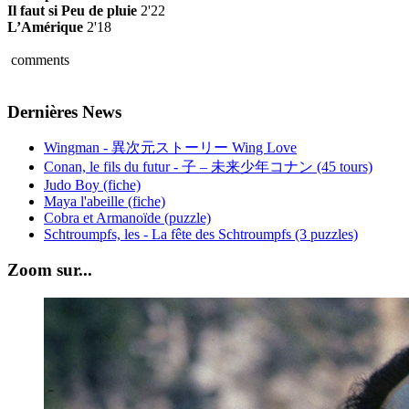
Il faut si Peu de pluie
2'22
L’Amérique
2'18
comments
Dernières News
Wingman - 異次元ストーリー Wing Love
Conan, le fils du futur - 子 – 未来少年コナン (45 tours)
Judo Boy (fiche)
Maya l'abeille (fiche)
Cobra et Armanoïde (puzzle)
Schtroumpfs, les - La fête des Schtroumpfs (3 puzzles)
Zoom sur...