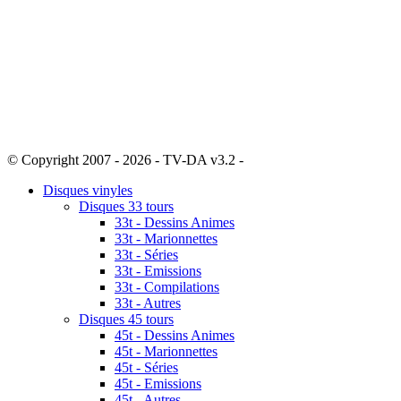
© Copyright 2007 - 2026 - TV-DA v3.2 -
Sitemap
Disques vinyles
Disques 33 tours
33t - Dessins Animes
33t - Marionnettes
33t - Séries
33t - Emissions
33t - Compilations
33t - Autres
Disques 45 tours
45t - Dessins Animes
45t - Marionnettes
45t - Séries
45t - Emissions
45t - Autres