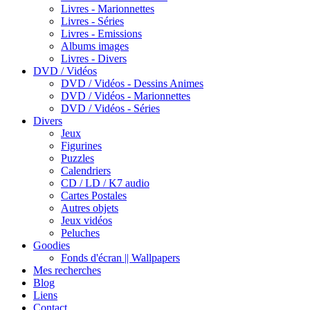
Livres - Marionnettes
Livres - Séries
Livres - Emissions
Albums images
Livres - Divers
DVD / Vidéos
DVD / Vidéos - Dessins Animes
DVD / Vidéos - Marionnettes
DVD / Vidéos - Séries
Divers
Jeux
Figurines
Puzzles
Calendriers
CD / LD / K7 audio
Cartes Postales
Autres objets
Jeux vidéos
Peluches
Goodies
Fonds d'écran || Wallpapers
Mes recherches
Blog
Liens
Contact