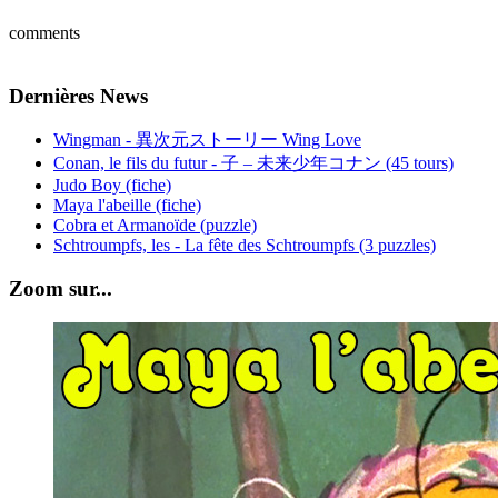
comments
Dernières News
Wingman - 異次元ストーリー Wing Love
Conan, le fils du futur - 子 – 未来少年コナン (45 tours)
Judo Boy (fiche)
Maya l'abeille (fiche)
Cobra et Armanoïde (puzzle)
Schtroumpfs, les - La fête des Schtroumpfs (3 puzzles)
Zoom sur...