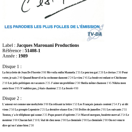
Label :
Jacques Marouani Productions
Référence :
51408-1
Année :
1989
Disque 1 :
La bicyclette de Jean De Florette
3'00
Me voila enfin Manuela
2'35
Le pen tou gai
2'20
Le clertao
2'30
Pour
voter, je sais
2'40
Quand Bourvil et la cochonne dansent
2'24
Le vieu
2'45
La boule est enfant ce Chichoune
2'10
Les jolis politiques en vacances
2'25
J'aime un problème
2'30
Sheila même chanson
1'45
Nikita mon
amie lisse
3'05
N'oubliez pas, j'étais chanteur
2'25
La fessée
4'00
Disque 2 :
L'amour est comme une mobylette
3'00
En relisant ta lettre
1'53
Les Français jamais content
2'54
J'y ai dit
viens
2'50
La groupie Lepeniste
2'25
La dernière séance Ero
2'08
Drôles de jumelles
2'05
Les suivants
2'55
Tonton, y'a le téléphone qui sonne
2'25
Popo pourri d'opérette
2'54
Marcel merguez, boulette merval
2'54
Le
menteur
3'00
Chacun fait
2'10
L'étal de chez nous
2'00
La cheminée
2'00
La cheminée
2'00
On est venu te
dire qu'on t'aime bien
2'30