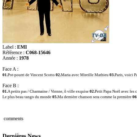
Label :
EMI
Référence :
C068-15646
Année :
1978
Face A :
01.
Pot-pourri de Vincent Scotto
02.
Maria avec Mireille Mathieu
03.
Paris, voici P
Face B :
01.
A petits pas / Charmaine / Vienne, ô ville exquise
02.
Petit Papa Noël avec les
Le plus beau tango du monde
05.
Ma dernière chanson sera comme la première
06
comments
Dernières News