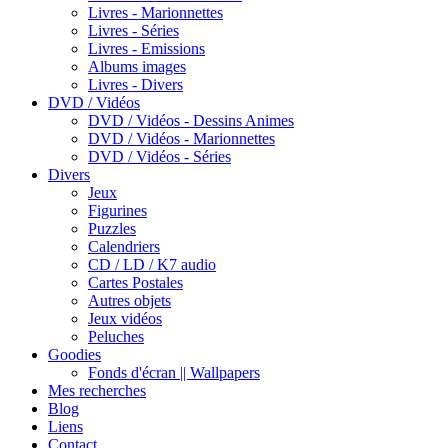
Livres - Marionnettes
Livres - Séries
Livres - Emissions
Albums images
Livres - Divers
DVD / Vidéos
DVD / Vidéos - Dessins Animes
DVD / Vidéos - Marionnettes
DVD / Vidéos - Séries
Divers
Jeux
Figurines
Puzzles
Calendriers
CD / LD / K7 audio
Cartes Postales
Autres objets
Jeux vidéos
Peluches
Goodies
Fonds d'écran || Wallpapers
Mes recherches
Blog
Liens
Contact