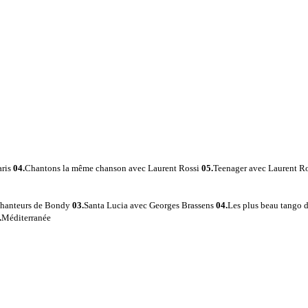
aris
04.
Chantons la même chanson avec Laurent Rossi
05.
Teenager avec Laurent R
 chanteurs de Bondy
03.
Santa Lucia avec Georges Brassens
04.
Les plus beau tango 
.
Méditerranée