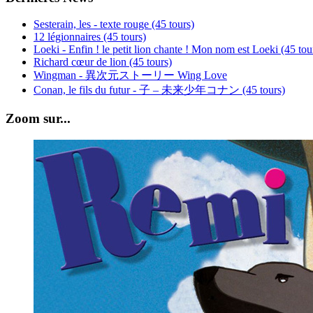
Sesterain, les - texte rouge (45 tours)
12 légionnaires (45 tours)
Loeki - Enfin ! le petit lion chante ! Mon nom est Loeki (45 tou
Richard cœur de lion (45 tours)
Wingman - 異次元ストーリー Wing Love
Conan, le fils du futur - 子 – 未来少年コナン (45 tours)
Zoom sur...