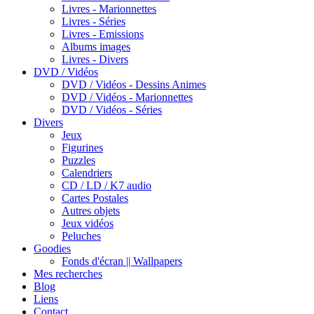
Livres - Marionnettes
Livres - Séries
Livres - Emissions
Albums images
Livres - Divers
DVD / Vidéos
DVD / Vidéos - Dessins Animes
DVD / Vidéos - Marionnettes
DVD / Vidéos - Séries
Divers
Jeux
Figurines
Puzzles
Calendriers
CD / LD / K7 audio
Cartes Postales
Autres objets
Jeux vidéos
Peluches
Goodies
Fonds d'écran || Wallpapers
Mes recherches
Blog
Liens
Contact