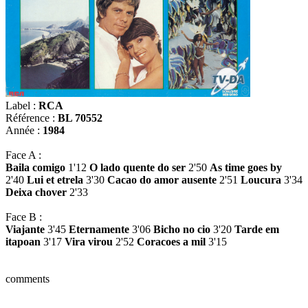
Label :
RCA
Référence :
BL 70552
Année :
1984
Face A :
Baila comigo
1'12
O lado quente do ser
2'50
As time goes by
2'40
Lui et etrela
3'30
Cacao do amor ausente
2'51
Loucura
3'34
Deixa chover
2'33
Face B :
Viajante
3'45
Eternamente
3'06
Bicho no cio
3'20
Tarde em
itapoan
3'17
Vira virou
2'52
Coracoes a mil
3'15
comments