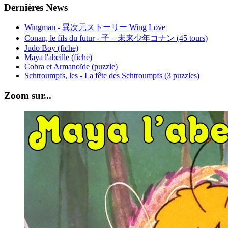
Dernières News
Wingman - 異次元ストーリー Wing Love
Conan, le fils du futur - 子 – 未来少年コナン (45 tours)
Judo Boy (fiche)
Maya l'abeille (fiche)
Cobra et Armanoïde (puzzle)
Schtroumpfs, les - La fête des Schtroumpfs (3 puzzles)
Zoom sur...