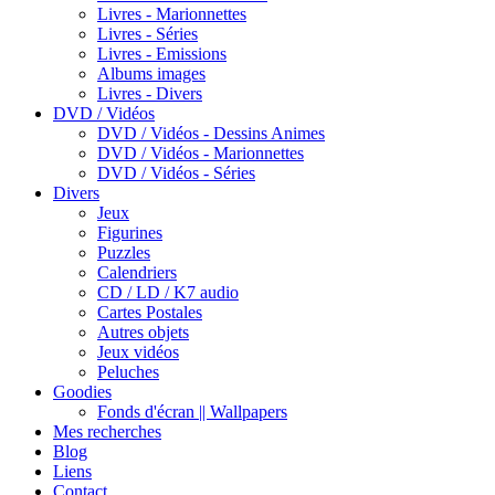
Livres - Marionnettes
Livres - Séries
Livres - Emissions
Albums images
Livres - Divers
DVD / Vidéos
DVD / Vidéos - Dessins Animes
DVD / Vidéos - Marionnettes
DVD / Vidéos - Séries
Divers
Jeux
Figurines
Puzzles
Calendriers
CD / LD / K7 audio
Cartes Postales
Autres objets
Jeux vidéos
Peluches
Goodies
Fonds d'écran || Wallpapers
Mes recherches
Blog
Liens
Contact