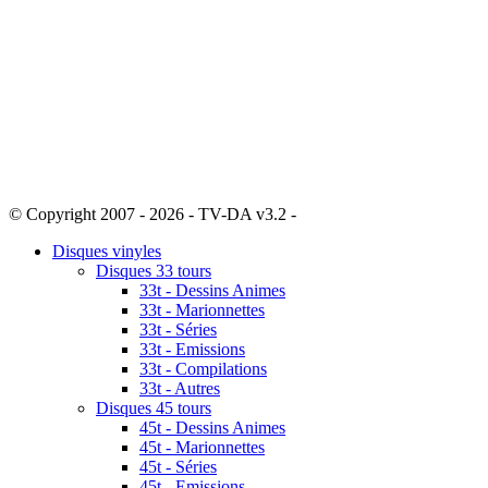
© Copyright 2007 - 2026 - TV-DA v3.2 -
Sitemap
Disques vinyles
Disques 33 tours
33t - Dessins Animes
33t - Marionnettes
33t - Séries
33t - Emissions
33t - Compilations
33t - Autres
Disques 45 tours
45t - Dessins Animes
45t - Marionnettes
45t - Séries
45t - Emissions