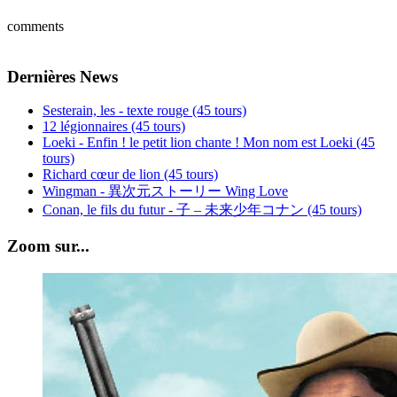
comments
Dernières News
Sesterain, les - texte rouge (45 tours)
12 légionnaires (45 tours)
Loeki - Enfin ! le petit lion chante ! Mon nom est Loeki (45
tours)
Richard cœur de lion (45 tours)
Wingman - 異次元ストーリー Wing Love
Conan, le fils du futur - 子 – 未来少年コナン (45 tours)
Zoom sur...