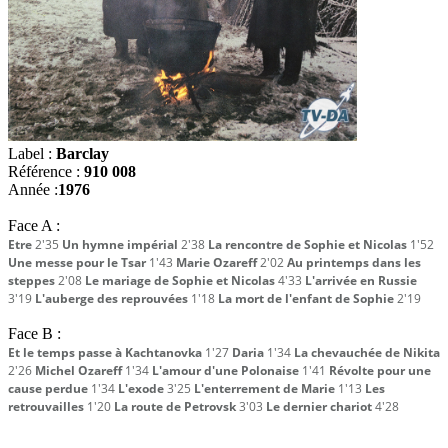
Label :
Barclay
Référence :
910 008
Année :
1976
Face A :
Etre
2'35
Un hymne impérial
2'38
La rencontre de Sophie et Nicolas
1'52
Une messe pour le Tsar
1'43
Marie Ozareff
2'02
Au printemps dans les
steppes
2'08
Le mariage de Sophie et Nicolas
4'33
L'arrivée en Russie
3'19
L'auberge des reprouvées
1'18
La mort de l'enfant de Sophie
2'19
Face B :
Et le temps passe à Kachtanovka
1'27
Daria
1'34
La chevauchée de Nikita
2'26
Michel Ozareff
1'34
L'amour d'une Polonaise
1'41
Révolte pour une
cause perdue
1'34
L'exode
3'25
L'enterrement de Marie
1'13
Les
retrouvailles
1'20
La route de Petrovsk
3'03
Le dernier chariot
4'28