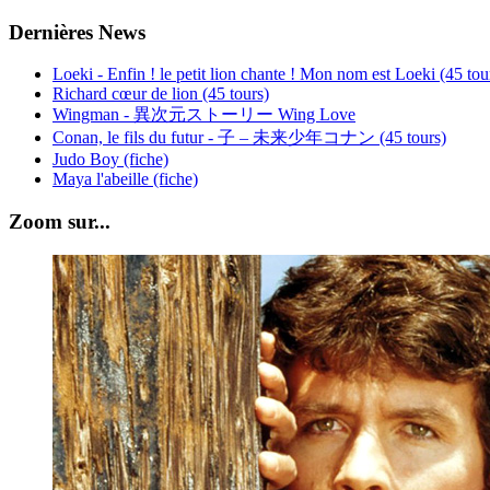
Dernières News
Loeki - Enfin ! le petit lion chante ! Mon nom est Loeki (45 tou
Richard cœur de lion (45 tours)
Wingman - 異次元ストーリー Wing Love
Conan, le fils du futur - 子 – 未来少年コナン (45 tours)
Judo Boy (fiche)
Maya l'abeille (fiche)
Zoom sur...