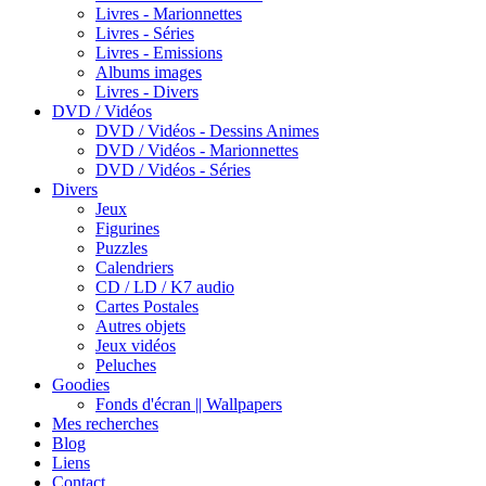
Livres - Marionnettes
Livres - Séries
Livres - Emissions
Albums images
Livres - Divers
DVD / Vidéos
DVD / Vidéos - Dessins Animes
DVD / Vidéos - Marionnettes
DVD / Vidéos - Séries
Divers
Jeux
Figurines
Puzzles
Calendriers
CD / LD / K7 audio
Cartes Postales
Autres objets
Jeux vidéos
Peluches
Goodies
Fonds d'écran || Wallpapers
Mes recherches
Blog
Liens
Contact