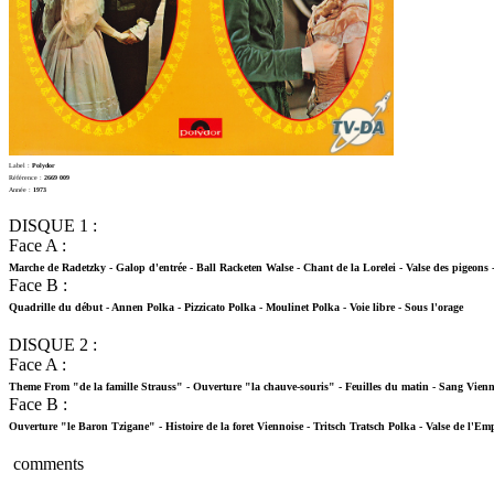
Label :
Polydor
Référence :
2669 009
Année :
1973
DISQUE 1 :
Face A :
Marche de Radetzky - Galop d'entrée - Ball Racketen Walse - Chant de la Lorelei - Valse des pigeons 
Face B :
Quadrille du début - Annen Polka - Pizzicato Polka - Moulinet Polka - Voie libre - Sous l'orage
DISQUE 2 :
Face A :
Theme From "de la famille Strauss" - Ouverture "la chauve-souris" - Feuilles du matin - Sang Vien
Face B :
Ouverture "le Baron Tzigane" - Histoire de la foret Viennoise - Tritsch Tratsch Polka - Valse de l'E
comments