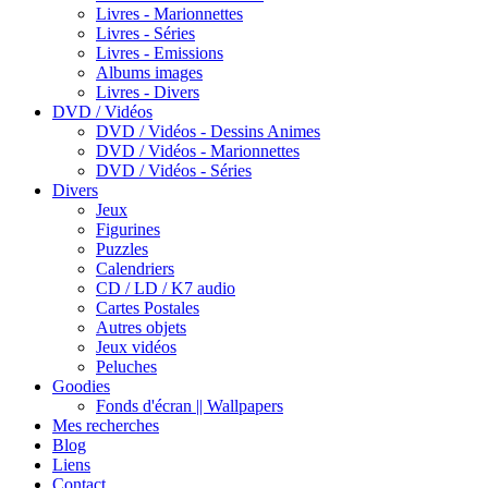
Livres - Marionnettes
Livres - Séries
Livres - Emissions
Albums images
Livres - Divers
DVD / Vidéos
DVD / Vidéos - Dessins Animes
DVD / Vidéos - Marionnettes
DVD / Vidéos - Séries
Divers
Jeux
Figurines
Puzzles
Calendriers
CD / LD / K7 audio
Cartes Postales
Autres objets
Jeux vidéos
Peluches
Goodies
Fonds d'écran || Wallpapers
Mes recherches
Blog
Liens
Contact