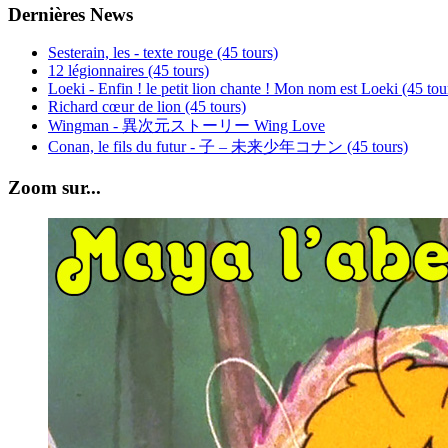
Dernières News
Sesterain, les - texte rouge (45 tours)
12 légionnaires (45 tours)
Loeki - Enfin ! le petit lion chante ! Mon nom est Loeki (45 tou
Richard cœur de lion (45 tours)
Wingman - 異次元ストーリー Wing Love
Conan, le fils du futur - 子 – 未来少年コナン (45 tours)
Zoom sur...