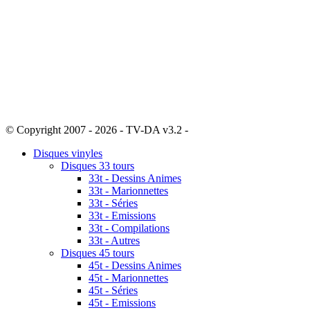
© Copyright 2007 - 2026 - TV-DA v3.2 -
Sitemap
Disques vinyles
Disques 33 tours
33t - Dessins Animes
33t - Marionnettes
33t - Séries
33t - Emissions
33t - Compilations
33t - Autres
Disques 45 tours
45t - Dessins Animes
45t - Marionnettes
45t - Séries
45t - Emissions