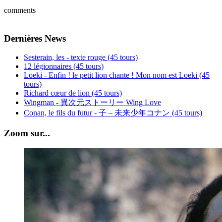
comments
Dernières News
Sesterain, les - texte rouge (45 tours)
12 légionnaires (45 tours)
Loeki - Enfin ! le petit lion chante ! Mon nom est Loeki (45
tours)
Richard cœur de lion (45 tours)
Wingman - 異次元ストーリー Wing Love
Conan, le fils du futur - 子 – 未来少年コナン (45 tours)
Zoom sur...