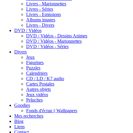
Livres - Marionnettes
Livres - Séries
Livres - Emissions
Albums images
Livres - Divers
DVD / Vidéos
DVD / Vidéos - Dessins Animes
DVD / Vidéos - Marionnettes
DVD / Vidéos - Séries
Divers
Jeux
Figurines
Puzzles
Calendriers
CD / LD / K7 audio
Cartes Postales
Autres objets
Jeux vidéos
Peluches
Goodies
Fonds d'écran || Wallpapers
Mes recherches
Blog
Liens
Contact