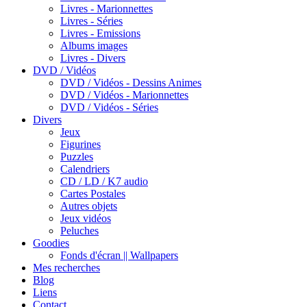
Livres - Marionnettes
Livres - Séries
Livres - Emissions
Albums images
Livres - Divers
DVD / Vidéos
DVD / Vidéos - Dessins Animes
DVD / Vidéos - Marionnettes
DVD / Vidéos - Séries
Divers
Jeux
Figurines
Puzzles
Calendriers
CD / LD / K7 audio
Cartes Postales
Autres objets
Jeux vidéos
Peluches
Goodies
Fonds d'écran || Wallpapers
Mes recherches
Blog
Liens
Contact