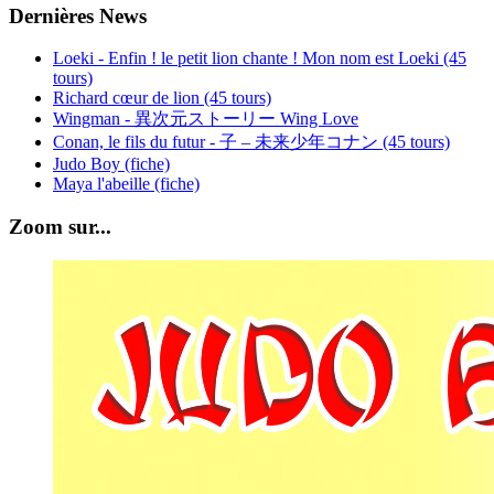
Dernières News
Loeki - Enfin ! le petit lion chante ! Mon nom est Loeki (45
tours)
Richard cœur de lion (45 tours)
Wingman - 異次元ストーリー Wing Love
Conan, le fils du futur - 子 – 未来少年コナン (45 tours)
Judo Boy (fiche)
Maya l'abeille (fiche)
Zoom sur...