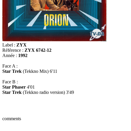
Label :
ZYX
Référence :
ZYX 6742-12
Année :
1992
Face A :
Star Trek
(Tekkno Mix) 6'11
Face B :
Star Phaser
4'01
Star Trek
(Tekkno radio version) 3'49
comments