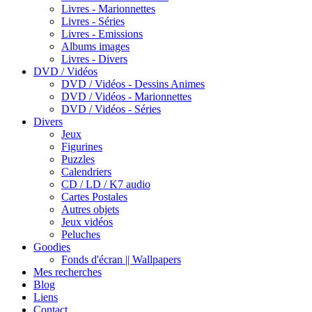
Livres - Marionnettes
Livres - Séries
Livres - Emissions
Albums images
Livres - Divers
DVD / Vidéos
DVD / Vidéos - Dessins Animes
DVD / Vidéos - Marionnettes
DVD / Vidéos - Séries
Divers
Jeux
Figurines
Puzzles
Calendriers
CD / LD / K7 audio
Cartes Postales
Autres objets
Jeux vidéos
Peluches
Goodies
Fonds d'écran || Wallpapers
Mes recherches
Blog
Liens
Contact