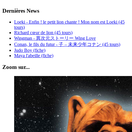
Dernières News
Loeki - Enfin ! le petit lion chante ! Mon nom est Loeki (45
tours)
Richard cœur de lion (45 tours)
Wingman - 異次元ストーリー Wing Love
Conan, le fils du futur - 子 – 未来少年コナン (45 tours)
Judo Boy (fiche)
Maya l'abeille (fiche)
Zoom sur...