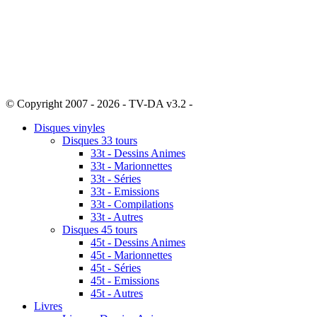
© Copyright 2007 - 2026 - TV-DA v3.2 -
Sitemap
Disques vinyles
Disques 33 tours
33t - Dessins Animes
33t - Marionnettes
33t - Séries
33t - Emissions
33t - Compilations
33t - Autres
Disques 45 tours
45t - Dessins Animes
45t - Marionnettes
45t - Séries
45t - Emissions
45t - Autres
Livres