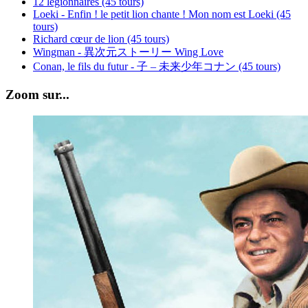
12 légionnaires (45 tours)
Loeki - Enfin ! le petit lion chante ! Mon nom est Loeki (45
tours)
Richard cœur de lion (45 tours)
Wingman - 異次元ストーリー Wing Love
Conan, le fils du futur - 子 – 未来少年コナン (45 tours)
Zoom sur...