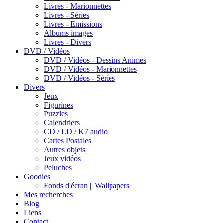
Livres - Marionnettes
Livres - Séries
Livres - Emissions
Albums images
Livres - Divers
DVD / Vidéos
DVD / Vidéos - Dessins Animes
DVD / Vidéos - Marionnettes
DVD / Vidéos - Séries
Divers
Jeux
Figurines
Puzzles
Calendriers
CD / LD / K7 audio
Cartes Postales
Autres objets
Jeux vidéos
Peluches
Goodies
Fonds d'écran || Wallpapers
Mes recherches
Blog
Liens
Contact