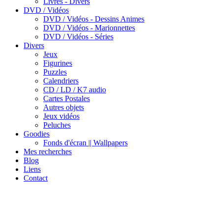
Livres - Divers
DVD / Vidéos
DVD / Vidéos - Dessins Animes
DVD / Vidéos - Marionnettes
DVD / Vidéos - Séries
Divers
Jeux
Figurines
Puzzles
Calendriers
CD / LD / K7 audio
Cartes Postales
Autres objets
Jeux vidéos
Peluches
Goodies
Fonds d'écran || Wallpapers
Mes recherches
Blog
Liens
Contact