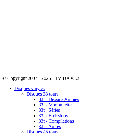
© Copyright 2007 - 2026 - TV-DA v3.2 -
Sitemap
Disques vinyles
Disques 33 tours
33t - Dessins Animes
33t - Marionnettes
33t - Séries
33t - Emissions
33t - Compilations
33t - Autres
Disques 45 tours