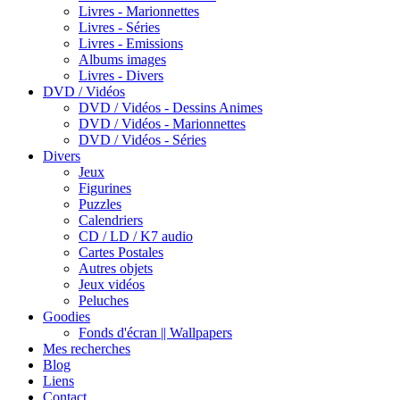
Livres - Marionnettes
Livres - Séries
Livres - Emissions
Albums images
Livres - Divers
DVD / Vidéos
DVD / Vidéos - Dessins Animes
DVD / Vidéos - Marionnettes
DVD / Vidéos - Séries
Divers
Jeux
Figurines
Puzzles
Calendriers
CD / LD / K7 audio
Cartes Postales
Autres objets
Jeux vidéos
Peluches
Goodies
Fonds d'écran || Wallpapers
Mes recherches
Blog
Liens
Contact