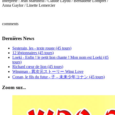
Interprète : Jean Martinelli / Claude Laydu / Bernadette Lompret /
Anna Gaylor / Linette Lemercier
comments
Dernières News
Sesterain, les - texte rouge (45 tours)
12 légionnaires (45 tours)
Loeki - Enfin ! le petit lion chante ! Mon nom est Loeki (45
tours)
Richard cœur de lion (45 tours)
Wingman - 異次元ストーリー Wing Love
Conan, le fils du futur - 子 – 未来少年コナン (45 tours)
Zoom sur...