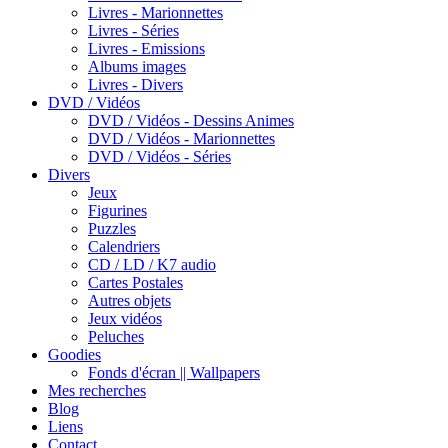
Livres - Marionnettes
Livres - Séries
Livres - Emissions
Albums images
Livres - Divers
DVD / Vidéos
DVD / Vidéos - Dessins Animes
DVD / Vidéos - Marionnettes
DVD / Vidéos - Séries
Divers
Jeux
Figurines
Puzzles
Calendriers
CD / LD / K7 audio
Cartes Postales
Autres objets
Jeux vidéos
Peluches
Goodies
Fonds d'écran || Wallpapers
Mes recherches
Blog
Liens
Contact