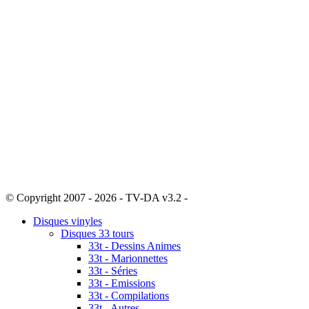
© Copyright 2007 - 2026 - TV-DA v3.2 -
Sitemap
Disques vinyles
Disques 33 tours
33t - Dessins Animes
33t - Marionnettes
33t - Séries
33t - Emissions
33t - Compilations
33t - Autres