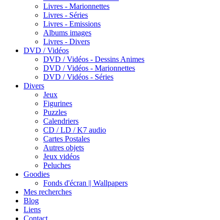
Livres - Marionnettes
Livres - Séries
Livres - Emissions
Albums images
Livres - Divers
DVD / Vidéos
DVD / Vidéos - Dessins Animes
DVD / Vidéos - Marionnettes
DVD / Vidéos - Séries
Divers
Jeux
Figurines
Puzzles
Calendriers
CD / LD / K7 audio
Cartes Postales
Autres objets
Jeux vidéos
Peluches
Goodies
Fonds d'écran || Wallpapers
Mes recherches
Blog
Liens
Contact