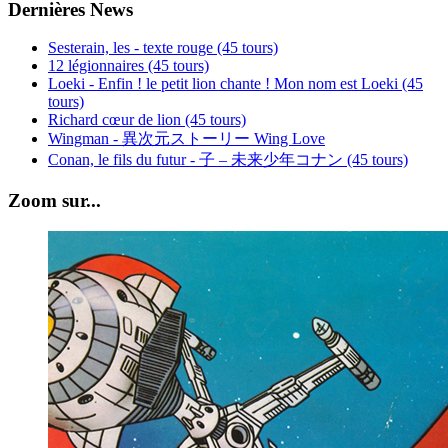
Dernières News
Sesterain, les - texte rouge (45 tours)
12 légionnaires (45 tours)
Loeki - Enfin ! le petit lion chante ! Mon nom est Loeki (45
tours)
Richard cœur de lion (45 tours)
Wingman - 異次元ストーリー Wing Love
Conan, le fils du futur - 子 – 未来少年コナン (45 tours)
Zoom sur...