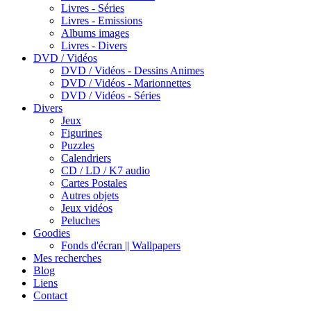
Livres - Séries
Livres - Emissions
Albums images
Livres - Divers
DVD / Vidéos
DVD / Vidéos - Dessins Animes
DVD / Vidéos - Marionnettes
DVD / Vidéos - Séries
Divers
Jeux
Figurines
Puzzles
Calendriers
CD / LD / K7 audio
Cartes Postales
Autres objets
Jeux vidéos
Peluches
Goodies
Fonds d'écran || Wallpapers
Mes recherches
Blog
Liens
Contact