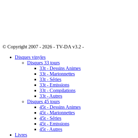
© Copyright 2007 - 2026 - TV-DA v3.2 -
Sitemap
Disques vinyles
Disques 33 tours
33t - Dessins Animes
33t - Marionnettes
33t - Séries
33t - Emissions
33t - Compilations
33t - Autres
Disques 45 tours
45t - Dessins Animes
45t - Marionnettes
45t - Séries
45t - Emissions
45t - Autres
Livres