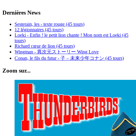
Dernières News
Sesterain, les - texte rouge (45 tours)
12 légionnaires (45 tours)
Loeki - Enfin ! le petit lion chante ! Mon nom est Loeki (45
tours)
Richard cœur de lion (45 tours)
Wingman - 異次元ストーリー Wing Love
Conan, le fils du futur - 子 – 未来少年コナン (45 tours)
Zoom sur...