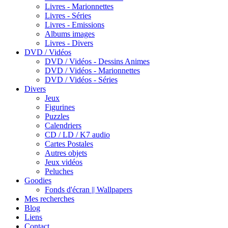
Livres - Marionnettes
Livres - Séries
Livres - Emissions
Albums images
Livres - Divers
DVD / Vidéos
DVD / Vidéos - Dessins Animes
DVD / Vidéos - Marionnettes
DVD / Vidéos - Séries
Divers
Jeux
Figurines
Puzzles
Calendriers
CD / LD / K7 audio
Cartes Postales
Autres objets
Jeux vidéos
Peluches
Goodies
Fonds d'écran || Wallpapers
Mes recherches
Blog
Liens
Contact