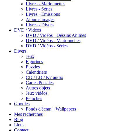
Livres - Marionnettes
Livres - Séries
Livres - Emissions
Albums images
Livres - Divers
DVD / Vidéos
DVD / Vidéos - Dessins Animes
DVD / Vidéos - Marionnettes
DVD / Vidéos - Séries
Divers
Jeux
Figurines
Puzzles
Calendriers
CD / LD / K7 audio
Cartes Postales
Autres objets
Jeux vidéos
Peluches
Goodies
Fonds d'écran || Wallpapers
Mes recherches
Blog
Liens
Contact