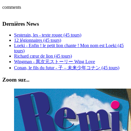
comments
Dernières News
Sesterain, les - texte rouge (45 tours)
12 légionnaires (45 tours)
Loeki - Enfin ! le petit lion chante ! Mon nom est Loeki (45
tours)
Richard cœur de lion (45 tours)
Wingman - 異次元ストーリー Wing Love
Conan, le fils du futur - 子 – 未来少年コナン (45 tours)
Zoom sur...