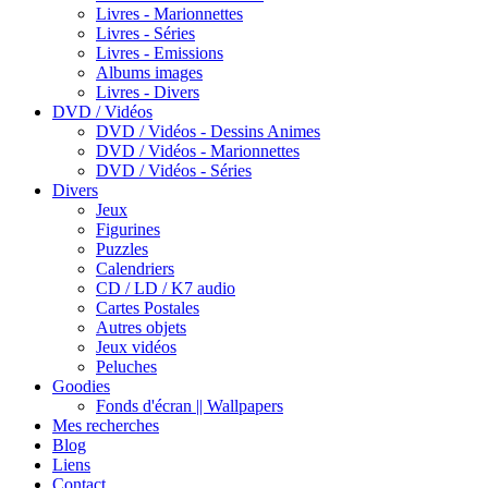
Livres - Marionnettes
Livres - Séries
Livres - Emissions
Albums images
Livres - Divers
DVD / Vidéos
DVD / Vidéos - Dessins Animes
DVD / Vidéos - Marionnettes
DVD / Vidéos - Séries
Divers
Jeux
Figurines
Puzzles
Calendriers
CD / LD / K7 audio
Cartes Postales
Autres objets
Jeux vidéos
Peluches
Goodies
Fonds d'écran || Wallpapers
Mes recherches
Blog
Liens
Contact