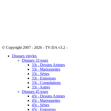
© Copyright 2007 - 2026 - TV-DA v3.2 -
Sitemap
Disques vinyles
Disques 33 tours
33t - Dessins Animes
33t - Marionnettes
33t - Séries
33t - Emissions
33t - Compilations
33t - Autres
Disques 45 tours
45t - Dessins Animes
45t - Marionnettes
45t - Séries
45t - Emissions