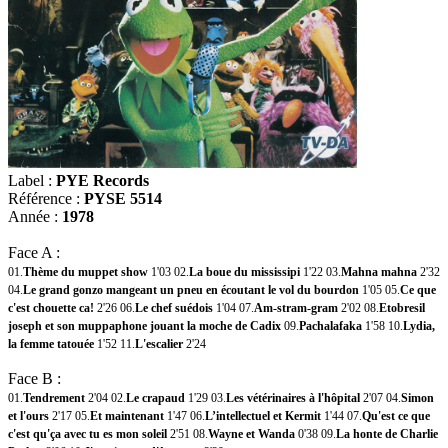
Label :
PYE Records
Référence :
PYSE 5514
Année :
1978
Face A :
01.
Thème du muppet show
1'03 02.
La boue du mississipi
1'22 03.
Mahna mahna
2'32
04.
Le grand gonzo mangeant un pneu en écoutant le vol du bourdon
1'05 05.
Ce que
c'est chouette ca!
2'26 06.
Le chef suédois
1'04 07.
Am-stram-gram
2'02 08.
Etobresil
joseph et son muppaphone jouant la moche de Cadix
09.
Pachalafaka
1'58 10.
Lydia,
la femme tatouée
1'52 11.
L'escalier
2'24
Face B :
01.
Tendrement
2'04 02.
Le crapaud
1'29 03.
Les vétérinaires à l'hôpital
2'07 04.
Simon
et l'ours
2'17 05.
Et maintenant
1'47 06.
L’intellectuel et Kermit
1'44 07.
Qu'est ce que
c'est qu'ça avec tu es mon soleil
2'51 08.
Wayne et Wanda
0'38 09.
La honte de Charlie