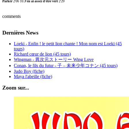
Parker
2'06 10.
J'en ai assez d'être vert
2'29
comments
Dernières News
Loeki - Enfin ! le petit lion chante ! Mon nom est Loeki (45
tours)
Richard cœur de lion (45 tours)
Wingman - 異次元ストーリー Wing Love
Conan, le fils du futur - 子 – 未来少年コナン (45 tours)
Judo Boy (fiche)
Maya l'abeille (fiche)
Zoom sur...