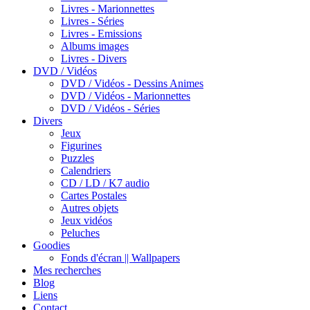
Livres - Marionnettes
Livres - Séries
Livres - Emissions
Albums images
Livres - Divers
DVD / Vidéos
DVD / Vidéos - Dessins Animes
DVD / Vidéos - Marionnettes
DVD / Vidéos - Séries
Divers
Jeux
Figurines
Puzzles
Calendriers
CD / LD / K7 audio
Cartes Postales
Autres objets
Jeux vidéos
Peluches
Goodies
Fonds d'écran || Wallpapers
Mes recherches
Blog
Liens
Contact