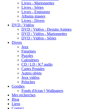
Livres - Marionnettes
Livres - Séries
Livres - Emissions
Albums images
Livres - Divers
DVD / Vidéos
DVD / Vidéos - Dessins Animes
DVD / Vidéos - Marionnettes
DVD / Vidéos - Séries
Divers
Jeux
Figurines
Puzzles
Calendriers
CD / LD / K7 audio
Cartes Postales
Autres objets
Jeux vidéos
Peluches
Goodies
Fonds d'écran || Wallpapers
Mes recherches
Blog
Liens
Contact