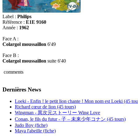
Label :
Philips
Référence :
E1E 9160
Année :
1962
Face A :
Colargol moussaillon
6'49
Face B :
Colargol moussaillon
suite 6'40
comments
Dernières News
Loeki - Enfin ! le petit lion chante ! Mon nom est Loeki (45 tou
Richard cœur de lion (45 tours)
Wingman - 異次元ストーリー Wing Love
Conan, le fils du futur - 子 – 未来少年コナン (45 tours)
Judo Boy (fiche)
Maya l'abeille (fiche)