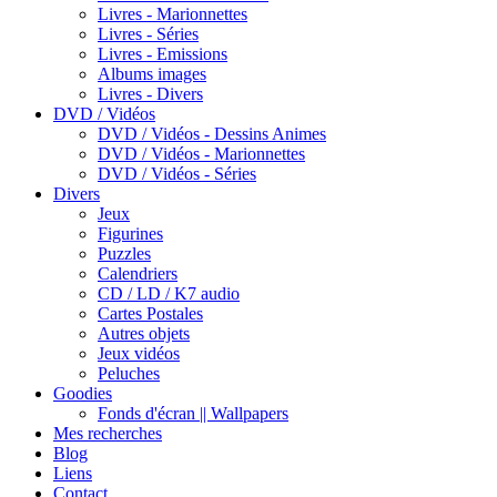
Livres - Marionnettes
Livres - Séries
Livres - Emissions
Albums images
Livres - Divers
DVD / Vidéos
DVD / Vidéos - Dessins Animes
DVD / Vidéos - Marionnettes
DVD / Vidéos - Séries
Divers
Jeux
Figurines
Puzzles
Calendriers
CD / LD / K7 audio
Cartes Postales
Autres objets
Jeux vidéos
Peluches
Goodies
Fonds d'écran || Wallpapers
Mes recherches
Blog
Liens
Contact