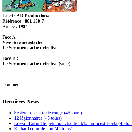
Label :
AB Productions
Référence :
881 138-7
Année :
1984
Face A :
Vive Scrameustache
Le Scrameustache détective
Face B :
Le Scrameustache détective
(suite)
comments
Dernières News
Sesterain, les - texte rouge (45 tours)
12 légionnaires (45 tours)
Loeki - Enfin ! le petit lion chante ! Mon nom est Loeki (45 tou
Richard cœur de lion (45 tours)