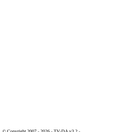
© Copyright 2007 - 2026 - TV-DA v3.2 -
Sitemap