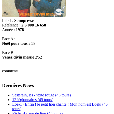
Label :
Sonopresse
Référence :
2 S 008 16 658
Année :
1978
Face A :
Noël pour tous
2'58
Face B :
Venez divin messie
2'52
comments
Dernières News
Sesterain, les - texte rouge (45 tours)
12 légionnaires (45 tours)
Loeki - Enfin ! le petit lion chante ! Mon nom est Loeki (45
tours)
Richard cœur de lion (45 tours)