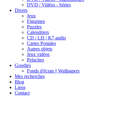
DVD / Vidéos - Séries
Divers
Jeux
Figurines
Puzzles
Calendriers
CD / LD / K7 audio
Cartes Postales
Autres objets
Jeux vidéos
Peluches
Goodies
Fonds d'écran || Wallpapers
Mes recherches
Blog
Liens
Contact