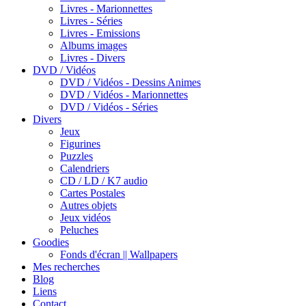
Livres - Marionnettes
Livres - Séries
Livres - Emissions
Albums images
Livres - Divers
DVD / Vidéos
DVD / Vidéos - Dessins Animes
DVD / Vidéos - Marionnettes
DVD / Vidéos - Séries
Divers
Jeux
Figurines
Puzzles
Calendriers
CD / LD / K7 audio
Cartes Postales
Autres objets
Jeux vidéos
Peluches
Goodies
Fonds d'écran || Wallpapers
Mes recherches
Blog
Liens
Contact