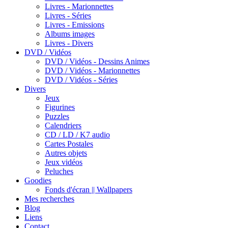
Livres - Marionnettes
Livres - Séries
Livres - Emissions
Albums images
Livres - Divers
DVD / Vidéos
DVD / Vidéos - Dessins Animes
DVD / Vidéos - Marionnettes
DVD / Vidéos - Séries
Divers
Jeux
Figurines
Puzzles
Calendriers
CD / LD / K7 audio
Cartes Postales
Autres objets
Jeux vidéos
Peluches
Goodies
Fonds d'écran || Wallpapers
Mes recherches
Blog
Liens
Contact