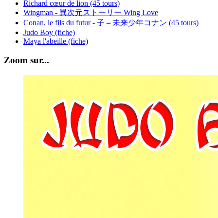
Richard cœur de lion (45 tours)
Wingman - 異次元ストーリー Wing Love
Conan, le fils du futur - 子 – 未来少年コナン (45 tours)
Judo Boy (fiche)
Maya l'abeille (fiche)
Zoom sur...