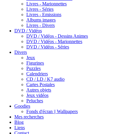
Livres - Marionnettes
Livres - Séries
Livres - Emissions
Albums images
Livres - Divers
DVD / Vidéos
DVD / Vidéos - Dessins Animes
DVD / Vidéos - Marionnettes
DVD / Vidéos - Séries
Divers
Jeux
Figurines
Puzzles
Calendriers
CD / LD / K7 audio
Cartes Postales
Autres objets
Jeux vidéos
Peluches
Goodies
Fonds d'écran || Wallpapers
Mes recherches
Blog
Liens
Contact