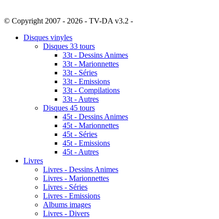
© Copyright 2007 - 2026 - TV-DA v3.2 -
Sitemap
Disques vinyles
Disques 33 tours
33t - Dessins Animes
33t - Marionnettes
33t - Séries
33t - Emissions
33t - Compilations
33t - Autres
Disques 45 tours
45t - Dessins Animes
45t - Marionnettes
45t - Séries
45t - Emissions
45t - Autres
Livres
Livres - Dessins Animes
Livres - Marionnettes
Livres - Séries
Livres - Emissions
Albums images
Livres - Divers