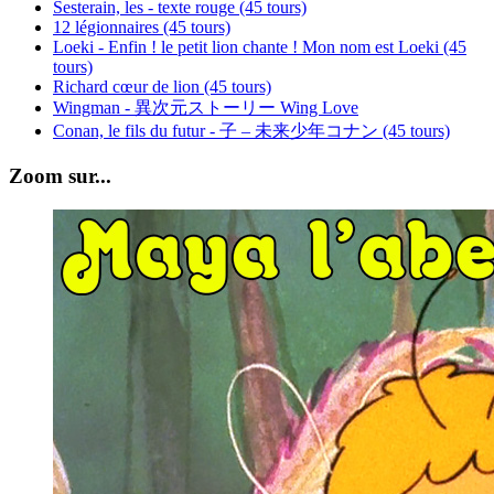
Sesterain, les - texte rouge (45 tours)
12 légionnaires (45 tours)
Loeki - Enfin ! le petit lion chante ! Mon nom est Loeki (45
tours)
Richard cœur de lion (45 tours)
Wingman - 異次元ストーリー Wing Love
Conan, le fils du futur - 子 – 未来少年コナン (45 tours)
Zoom sur...