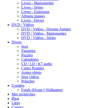
Livres - Marionnettes
Livres - Séries
Livres - Emissions
Albums images
Livres - Divers
DVD / Vidéos
DVD / Vidéos - Dessins Animes
DVD / Vidéos - Marionnettes
DVD / Vidéos - Séries
Divers
Jeux
Figurines
Puzzles
Calendriers
CD / LD / K7 audio
Cartes Postales
Autres objets
Jeux vidéos
Peluches
Goodies
Fonds d'écran || Wallpapers
Mes recherches
Blog
Liens
Contact