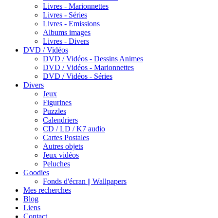
Livres - Marionnettes
Livres - Séries
Livres - Emissions
Albums images
Livres - Divers
DVD / Vidéos
DVD / Vidéos - Dessins Animes
DVD / Vidéos - Marionnettes
DVD / Vidéos - Séries
Divers
Jeux
Figurines
Puzzles
Calendriers
CD / LD / K7 audio
Cartes Postales
Autres objets
Jeux vidéos
Peluches
Goodies
Fonds d'écran || Wallpapers
Mes recherches
Blog
Liens
Contact