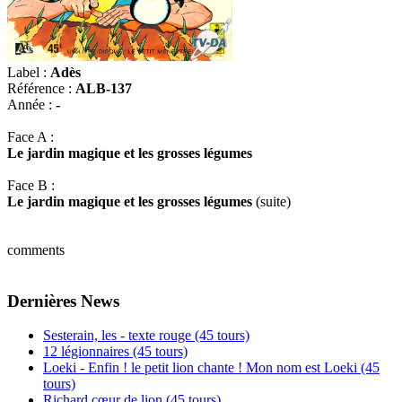
Label :
Adès
Référence :
ALB-137
Année :
-
Face A :
Le jardin magique et les grosses légumes
Face B :
Le jardin magique et les grosses légumes
(suite)
comments
Dernières News
Sesterain, les - texte rouge (45 tours)
12 légionnaires (45 tours)
Loeki - Enfin ! le petit lion chante ! Mon nom est Loeki (45
tours)
Richard cœur de lion (45 tours)