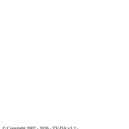
© Copyright 2007 - 2026 - TV-DA v3.2 -
Sitemap