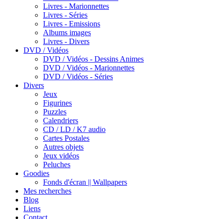
Livres - Marionnettes
Livres - Séries
Livres - Emissions
Albums images
Livres - Divers
DVD / Vidéos
DVD / Vidéos - Dessins Animes
DVD / Vidéos - Marionnettes
DVD / Vidéos - Séries
Divers
Jeux
Figurines
Puzzles
Calendriers
CD / LD / K7 audio
Cartes Postales
Autres objets
Jeux vidéos
Peluches
Goodies
Fonds d'écran || Wallpapers
Mes recherches
Blog
Liens
Contact