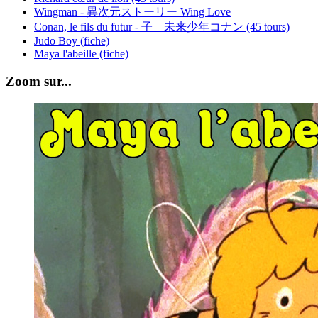
Wingman - 異次元ストーリー Wing Love
Conan, le fils du futur - 子 – 未来少年コナン (45 tours)
Judo Boy (fiche)
Maya l'abeille (fiche)
Zoom sur...