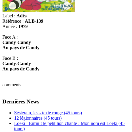
Label :
Adès
Référence :
ALB-139
Année :
1979
Face A :
Candy-Candy
Au pays de Candy
Face B :
Candy-Candy
Au pays de Candy
comments
Dernières News
Sesterain, les - texte rouge (45 tours)
12 légionnaires (45 tours)
Loeki - Enfin ! le petit lion chante ! Mon nom est Loeki (45
tours)