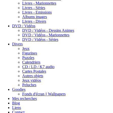
Livres - Marionnettes
Livres - Séries
Livres - Emissions
Albums images
Livres - Divers
DVD / Vidéos
DVD / Vidéos - Dessins Animes
DVD / Vidéos - Marionnettes
DVD / Vidéos - Séries
Divers
Jeux
Figurines
Puzzles
Calendriers
CD / LD / K7 audio
Cartes Postales
Autres objets
Jeux vidéos
Peluches
Goodies
Fonds d'écran || Wallpapers
Mes recherches
Blog
Liens
Contact