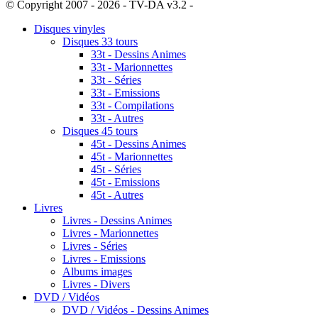
© Copyright 2007 - 2026 - TV-DA v3.2 -
Sitemap
Disques vinyles
Disques 33 tours
33t - Dessins Animes
33t - Marionnettes
33t - Séries
33t - Emissions
33t - Compilations
33t - Autres
Disques 45 tours
45t - Dessins Animes
45t - Marionnettes
45t - Séries
45t - Emissions
45t - Autres
Livres
Livres - Dessins Animes
Livres - Marionnettes
Livres - Séries
Livres - Emissions
Albums images
Livres - Divers
DVD / Vidéos
DVD / Vidéos - Dessins Animes