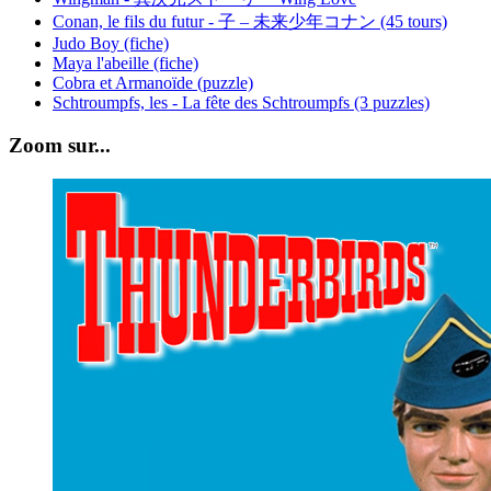
Conan, le fils du futur - 子 – 未来少年コナン (45 tours)
Judo Boy (fiche)
Maya l'abeille (fiche)
Cobra et Armanoïde (puzzle)
Schtroumpfs, les - La fête des Schtroumpfs (3 puzzles)
Zoom sur...