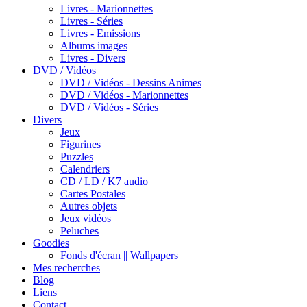
Livres - Marionnettes
Livres - Séries
Livres - Emissions
Albums images
Livres - Divers
DVD / Vidéos
DVD / Vidéos - Dessins Animes
DVD / Vidéos - Marionnettes
DVD / Vidéos - Séries
Divers
Jeux
Figurines
Puzzles
Calendriers
CD / LD / K7 audio
Cartes Postales
Autres objets
Jeux vidéos
Peluches
Goodies
Fonds d'écran || Wallpapers
Mes recherches
Blog
Liens
Contact