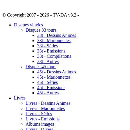
© Copyright 2007 - 2026 - TV-DA v3.2 -
Sitemap
Disques vinyles
Disques 33 tours
33t - Dessins Animes
33t - Marionnettes
33t - Séries
33t - Emissions
33t - Compilations
33t - Autres
Disques 45 tours
45t - Dessins Animes
45t - Marionnettes
45t - Séries
45t - Emissions
45t - Autres
Livres
Livres - Dessins Animes
Livres - Marionnettes
Livres - Séries
Livres - Emissions
Albums images
Livres - Divers