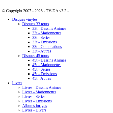
© Copyright 2007 - 2026 - TV-DA v3.2 -
Sitemap
Disques vinyles
Disques 33 tours
33t - Dessins Animes
33t - Marionnettes
33t - Séries
33t - Emissions
33t - Compilations
33t - Autres
Disques 45 tours
45t - Dessins Animes
45t - Marionnettes
45t - Séries
45t - Emissions
45t - Autres
Livres
Livres - Dessins Animes
Livres - Marionnettes
Livres - Séries
Livres - Emissions
Albums images
Livres - Divers