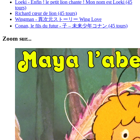
Loeki - Enfin ! le petit lion chante ! Mon nom est Loeki (45
tours)
Richard cœur de lion (45 tours)
Wingman - 異次元ストーリー Wing Love
Conan, le fils du futur - 子 – 未来少年コナン (45 tours)
Zoom sur...