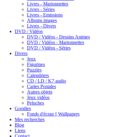
Livres - Marionnettes
Livres - Séries
Livres - Emissions
Albums images
Livres - Divers
DVD / Vidéos
DVD / Vidéos - Dessins Animes
DVD / Vidéos - Marionnettes
DVD / Vidéos - Séries
Divers
Jeux
Figurines
Puzzles
Calendriers
CD / LD / K7 audio
Cartes Postales
Autres objets
Jeux vidéos
Peluches
Goodies
Fonds d'écran || Wallpapers
Mes recherches
Blog
Liens
Contact