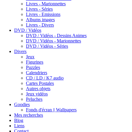
Livres - Marionnettes
Livres - Séries
Livres - Emissions
Albums images
Livres - Divers
DVD / Vidéos
DVD / Vidéos - Dessins Animes
DVD / Vidéos - Marionnettes
DVD / Vidéos - Séries
Divers
Jeux
Figurines
Puzzles
Calendriers
CD / LD / K7 audio
Cartes Postales
Autres objets
Jeux vidéos
Peluches
Goodies
Fonds d'écran || Wallpapers
Mes recherches
Blog
Liens
Contact