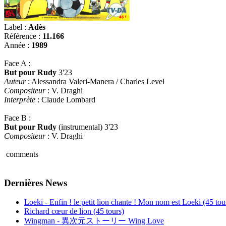
Label :
Adès
Référence :
11.166
Année :
1989
Face A :
But pour Rudy
3'23
Auteur
: Alessandra Valeri-Manera / Charles Level
Compositeur
: V. Draghi
Interprète
: Claude Lombard
Face B :
But pour Rudy
(instrumental) 3'23
Compositeur
: V. Draghi
comments
Dernières News
Loeki - Enfin ! le petit lion chante ! Mon nom est Loeki (45 tou
Richard cœur de lion (45 tours)
Wingman - 異次元ストーリー Wing Love