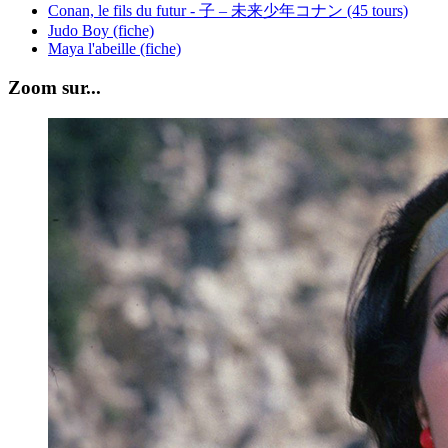
Conan, le fils du futur - 子 – 未来少年コナン (45 tours)
Judo Boy (fiche)
Maya l'abeille (fiche)
Zoom sur...