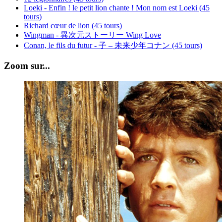
Loeki - Enfin ! le petit lion chante ! Mon nom est Loeki (45
tours)
Richard cœur de lion (45 tours)
Wingman - 異次元ストーリー Wing Love
Conan, le fils du futur - 子 – 未来少年コナン (45 tours)
Zoom sur...