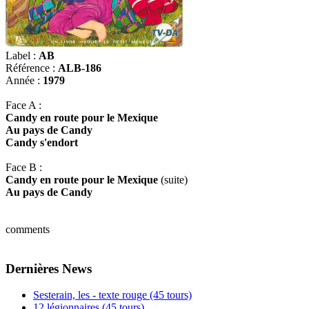
Label :
AB
Référence :
ALB-186
Année :
1979
Face A :
Candy en route pour le Mexique
Au pays de Candy
Candy s'endort
Face B :
Candy en route pour le Mexique
(suite)
Au pays de Candy
comments
Dernières News
Sesterain, les - texte rouge (45 tours)
12 légionnaires (45 tours)