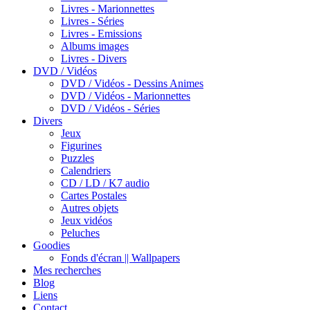
Livres - Marionnettes
Livres - Séries
Livres - Emissions
Albums images
Livres - Divers
DVD / Vidéos
DVD / Vidéos - Dessins Animes
DVD / Vidéos - Marionnettes
DVD / Vidéos - Séries
Divers
Jeux
Figurines
Puzzles
Calendriers
CD / LD / K7 audio
Cartes Postales
Autres objets
Jeux vidéos
Peluches
Goodies
Fonds d'écran || Wallpapers
Mes recherches
Blog
Liens
Contact