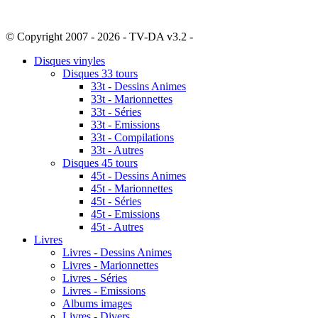
© Copyright 2007 - 2026 - TV-DA v3.2 -
Sitemap
Disques vinyles
Disques 33 tours
33t - Dessins Animes
33t - Marionnettes
33t - Séries
33t - Emissions
33t - Compilations
33t - Autres
Disques 45 tours
45t - Dessins Animes
45t - Marionnettes
45t - Séries
45t - Emissions
45t - Autres
Livres
Livres - Dessins Animes
Livres - Marionnettes
Livres - Séries
Livres - Emissions
Albums images
Livres - Divers