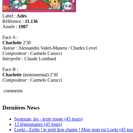
Label :
Adès
Référence :
11.136
Année :
1987
Face A :
Charlotte
2'30
Auteur
: Alessandra Valeri-Manera / Charles Level
Compositeur
: Carmelo Carucci
Interprète
: Claude Lombard
Face B :
Charlotte
(instrumental) 2'30
Compositeur
: Carmelo Carucci
comments
Dernières News
Sesterain, les - texte rouge (45 tours)
12 légionnaires (45 tours)
Loeki - Enfin ! le petit lion chante ! Mon nom est Loeki (45 tou