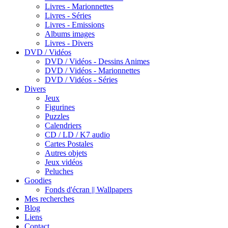
Livres - Marionnettes
Livres - Séries
Livres - Emissions
Albums images
Livres - Divers
DVD / Vidéos
DVD / Vidéos - Dessins Animes
DVD / Vidéos - Marionnettes
DVD / Vidéos - Séries
Divers
Jeux
Figurines
Puzzles
Calendriers
CD / LD / K7 audio
Cartes Postales
Autres objets
Jeux vidéos
Peluches
Goodies
Fonds d'écran || Wallpapers
Mes recherches
Blog
Liens
Contact