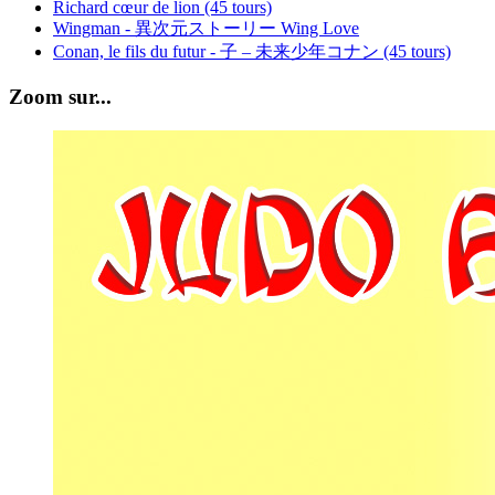
Richard cœur de lion (45 tours)
Wingman - 異次元ストーリー Wing Love
Conan, le fils du futur - 子 – 未来少年コナン (45 tours)
Zoom sur...