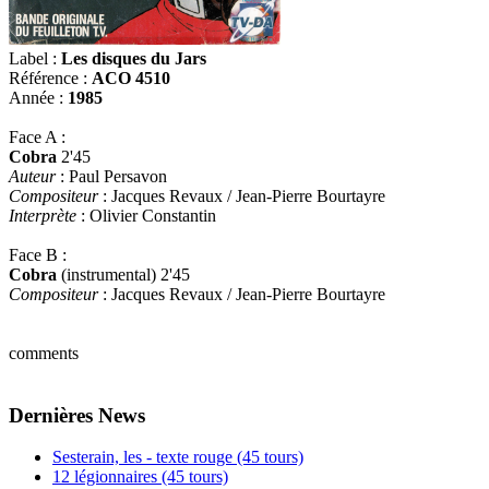
Label :
Les disques du Jars
Référence :
ACO 4510
Année :
1985
Face A :
Cobra
2'45
Auteur
: Paul Persavon
Compositeur
: Jacques Revaux / Jean-Pierre Bourtayre
Interprète
: Olivier Constantin
Face B :
Cobra
(instrumental) 2'45
Compositeur
: Jacques Revaux / Jean-Pierre Bourtayre
comments
Dernières News
Sesterain, les - texte rouge (45 tours)
12 légionnaires (45 tours)