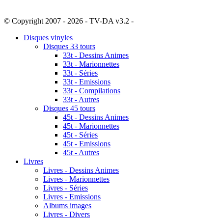
© Copyright 2007 - 2026 - TV-DA v3.2 -
Sitemap
Disques vinyles
Disques 33 tours
33t - Dessins Animes
33t - Marionnettes
33t - Séries
33t - Emissions
33t - Compilations
33t - Autres
Disques 45 tours
45t - Dessins Animes
45t - Marionnettes
45t - Séries
45t - Emissions
45t - Autres
Livres
Livres - Dessins Animes
Livres - Marionnettes
Livres - Séries
Livres - Emissions
Albums images
Livres - Divers