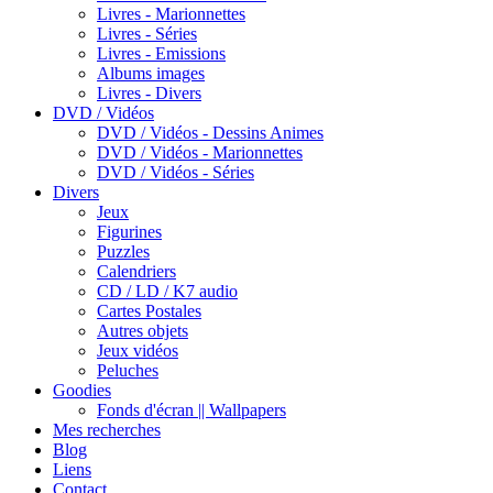
Livres - Marionnettes
Livres - Séries
Livres - Emissions
Albums images
Livres - Divers
DVD / Vidéos
DVD / Vidéos - Dessins Animes
DVD / Vidéos - Marionnettes
DVD / Vidéos - Séries
Divers
Jeux
Figurines
Puzzles
Calendriers
CD / LD / K7 audio
Cartes Postales
Autres objets
Jeux vidéos
Peluches
Goodies
Fonds d'écran || Wallpapers
Mes recherches
Blog
Liens
Contact