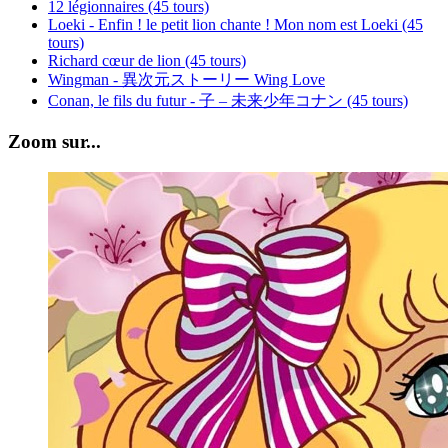
12 légionnaires (45 tours)
Loeki - Enfin ! le petit lion chante ! Mon nom est Loeki (45
tours)
Richard cœur de lion (45 tours)
Wingman - 異次元ストーリー Wing Love
Conan, le fils du futur - 子 – 未来少年コナン (45 tours)
Zoom sur...