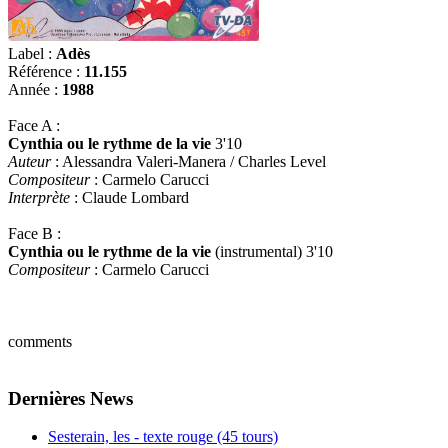
Label :
Adès
Référence :
11.155
Année :
1988
Face A :
Cynthia ou le rythme de la vie
3'10
Auteur
: Alessandra Valeri-Manera / Charles Level
Compositeur
: Carmelo Carucci
Interprète
: Claude Lombard
Face B :
Cynthia ou le rythme de la vie
(instrumental) 3'10
Compositeur
: Carmelo Carucci
comments
Dernières News
Sesterain, les - texte rouge (45 tours)