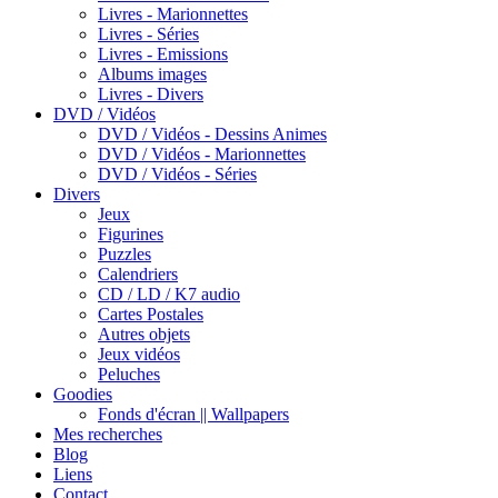
Livres - Marionnettes
Livres - Séries
Livres - Emissions
Albums images
Livres - Divers
DVD / Vidéos
DVD / Vidéos - Dessins Animes
DVD / Vidéos - Marionnettes
DVD / Vidéos - Séries
Divers
Jeux
Figurines
Puzzles
Calendriers
CD / LD / K7 audio
Cartes Postales
Autres objets
Jeux vidéos
Peluches
Goodies
Fonds d'écran || Wallpapers
Mes recherches
Blog
Liens
Contact