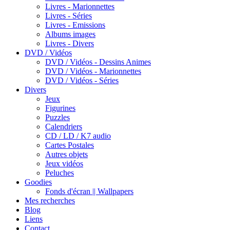
Livres - Marionnettes
Livres - Séries
Livres - Emissions
Albums images
Livres - Divers
DVD / Vidéos
DVD / Vidéos - Dessins Animes
DVD / Vidéos - Marionnettes
DVD / Vidéos - Séries
Divers
Jeux
Figurines
Puzzles
Calendriers
CD / LD / K7 audio
Cartes Postales
Autres objets
Jeux vidéos
Peluches
Goodies
Fonds d'écran || Wallpapers
Mes recherches
Blog
Liens
Contact