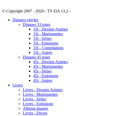
© Copyright 2007 - 2026 - TV-DA v3.2 -
Sitemap
Disques vinyles
Disques 33 tours
33t - Dessins Animes
33t - Marionnettes
33t - Séries
33t - Emissions
33t - Compilations
33t - Autres
Disques 45 tours
45t - Dessins Animes
45t - Marionnettes
45t - Séries
45t - Emissions
45t - Autres
Livres
Livres - Dessins Animes
Livres - Marionnettes
Livres - Séries
Livres - Emissions
Albums images
Livres - Divers