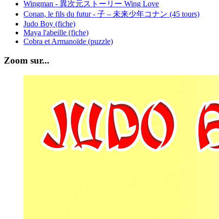
Wingman - 異次元ストーリー Wing Love
Conan, le fils du futur - 子 – 未来少年コナン (45 tours)
Judo Boy (fiche)
Maya l'abeille (fiche)
Cobra et Armanoïde (puzzle)
Zoom sur...