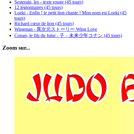
Sesterain, les - texte rouge (45 tours)
12 légionnaires (45 tours)
Loeki - Enfin ! le petit lion chante ! Mon nom est Loeki (45
tours)
Richard cœur de lion (45 tours)
Wingman - 異次元ストーリー Wing Love
Conan, le fils du futur - 子 – 未来少年コナン (45 tours)
Zoom sur...