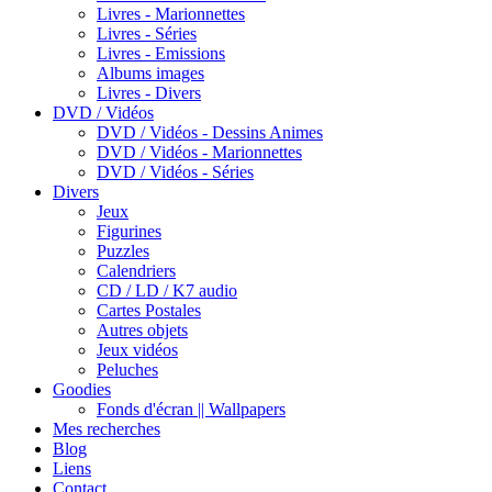
Livres - Marionnettes
Livres - Séries
Livres - Emissions
Albums images
Livres - Divers
DVD / Vidéos
DVD / Vidéos - Dessins Animes
DVD / Vidéos - Marionnettes
DVD / Vidéos - Séries
Divers
Jeux
Figurines
Puzzles
Calendriers
CD / LD / K7 audio
Cartes Postales
Autres objets
Jeux vidéos
Peluches
Goodies
Fonds d'écran || Wallpapers
Mes recherches
Blog
Liens
Contact