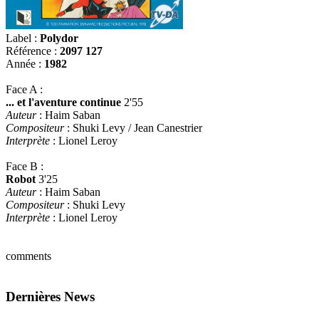
Label :
Polydor
Référence :
2097 127
Année :
1982
Face A :
... et l'aventure continue
2'55
Auteur
: Haim Saban
Compositeur
: Shuki Levy / Jean Canestrier
Interprète
: Lionel Leroy
Face B :
Robot
3'25
Auteur
: Haim Saban
Compositeur
: Shuki Levy
Interprète
: Lionel Leroy
comments
Dernières News