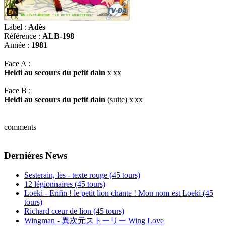
Label :
Adès
Référence :
ALB-198
Année :
1981
Face A :
Heidi au secours du petit dain
x'xx
Face B :
Heidi au secours du petit dain
(suite) x'xx
comments
Dernières News
Sesterain, les - texte rouge (45 tours)
12 légionnaires (45 tours)
Loeki - Enfin ! le petit lion chante ! Mon nom est Loeki (45
tours)
Richard cœur de lion (45 tours)
Wingman - 異次元ストーリー Wing Love