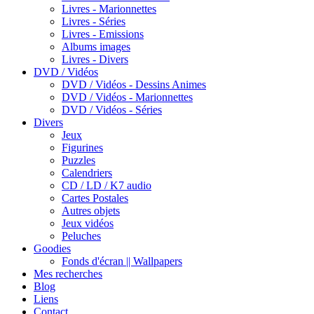
Livres - Marionnettes
Livres - Séries
Livres - Emissions
Albums images
Livres - Divers
DVD / Vidéos
DVD / Vidéos - Dessins Animes
DVD / Vidéos - Marionnettes
DVD / Vidéos - Séries
Divers
Jeux
Figurines
Puzzles
Calendriers
CD / LD / K7 audio
Cartes Postales
Autres objets
Jeux vidéos
Peluches
Goodies
Fonds d'écran || Wallpapers
Mes recherches
Blog
Liens
Contact