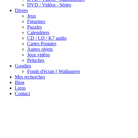
DVD / Vidéos - Séries
Divers
Jeux
Figurines
Puzzles
Calendriers
CD / LD / K7 audio
Cartes Postales
Autres objets
Jeux vidéos
Peluches
Goodies
Fonds d'écran || Wallpapers
Mes recherches
Blog
Liens
Contact