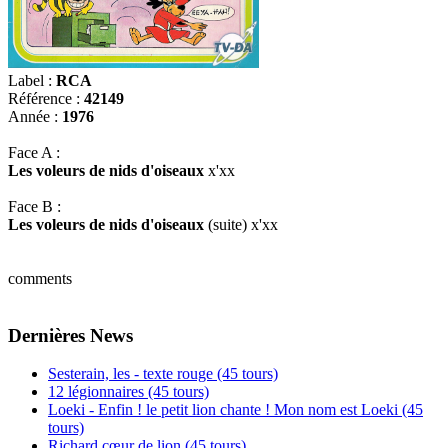
Label :
RCA
Référence :
42149
Année :
1976
Face A :
Les voleurs de nids d'oiseaux
x'xx
Face B :
Les voleurs de nids d'oiseaux
(suite) x'xx
comments
Dernières News
Sesterain, les - texte rouge (45 tours)
12 légionnaires (45 tours)
Loeki - Enfin ! le petit lion chante ! Mon nom est Loeki (45
tours)
Richard cœur de lion (45 tours)