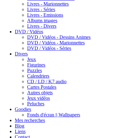
Livres - Marionnettes
Livres - Séries
Livres - Emissions
Albums images
Livres - Divers
DVD / Vidéos
DVD / Vidéos - Dessins Animes
DVD / Vidéos - Marionnettes
DVD / Vidéos - Séries
Divers
Jeux
Figurines
Puzzles
Calendriers
CD / LD / K7 audio
Cartes Postales
Autres objets
Jeux vidéos
Peluches
Goodies
Fonds d'écran || Wallpapers
Mes recherches
Blog
Liens
Contact