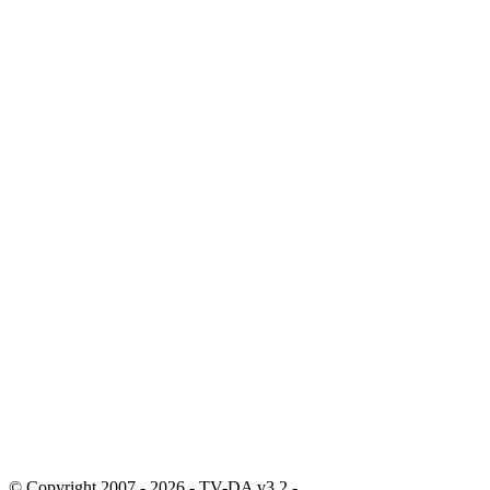
© Copyright 2007 - 2026 - TV-DA v3.2 -
Sitemap