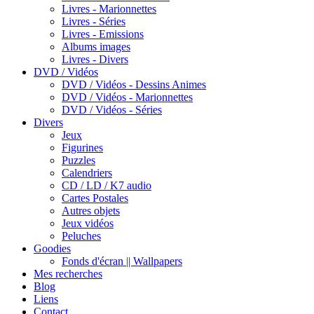
Livres - Marionnettes
Livres - Séries
Livres - Emissions
Albums images
Livres - Divers
DVD / Vidéos
DVD / Vidéos - Dessins Animes
DVD / Vidéos - Marionnettes
DVD / Vidéos - Séries
Divers
Jeux
Figurines
Puzzles
Calendriers
CD / LD / K7 audio
Cartes Postales
Autres objets
Jeux vidéos
Peluches
Goodies
Fonds d'écran || Wallpapers
Mes recherches
Blog
Liens
Contact