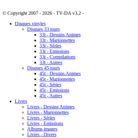
© Copyright 2007 - 2026 - TV-DA v3.2 -
Sitemap
Disques vinyles
Disques 33 tours
33t - Dessins Animes
33t - Marionnettes
33t - Séries
33t - Emissions
33t - Compilations
33t - Autres
Disques 45 tours
45t - Dessins Animes
45t - Marionnettes
45t - Séries
45t - Emissions
45t - Autres
Livres
Livres - Dessins Animes
Livres - Marionnettes
Livres - Séries
Livres - Emissions
Albums images
Livres - Divers