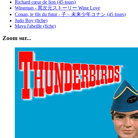
Richard cœur de lion (45 tours)
Wingman - 異次元ストーリー Wing Love
Conan, le fils du futur - 子 – 未来少年コナン (45 tours)
Judo Boy (fiche)
Maya l'abeille (fiche)
Zoom sur...