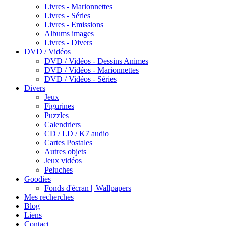
Livres - Marionnettes
Livres - Séries
Livres - Emissions
Albums images
Livres - Divers
DVD / Vidéos
DVD / Vidéos - Dessins Animes
DVD / Vidéos - Marionnettes
DVD / Vidéos - Séries
Divers
Jeux
Figurines
Puzzles
Calendriers
CD / LD / K7 audio
Cartes Postales
Autres objets
Jeux vidéos
Peluches
Goodies
Fonds d'écran || Wallpapers
Mes recherches
Blog
Liens
Contact