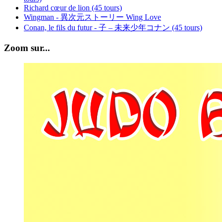
Richard cœur de lion (45 tours)
Wingman - 異次元ストーリー Wing Love
Conan, le fils du futur - 子 – 未来少年コナン (45 tours)
Zoom sur...