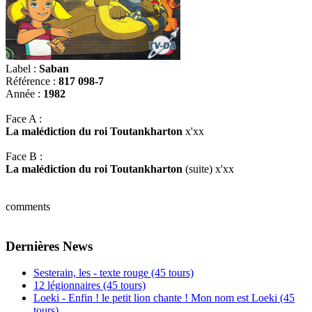
Label :
Saban
Référence :
817 098-7
Année :
1982
Face A :
La malédiction du roi Toutankharton
x'xx
Face B :
La malédiction du roi Toutankharton
(suite) x'xx
comments
Dernières News
Sesterain, les - texte rouge (45 tours)
12 légionnaires (45 tours)
Loeki - Enfin ! le petit lion chante ! Mon nom est Loeki (45
tours)