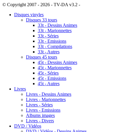
© Copyright 2007 - 2026 - TV-DA v3.2 -
Sitemap
Disques vinyles
Disques 33 tours
33t - Dessins Animes
33t - Marionnettes
33t - Séries
33t - Emissions
33t - Compilations
33t - Autres
Disques 45 tours
45t - Dessins Animes
45t - Marionnettes
45t - Séries
45t - Emissions
45t - Autres
Livres
Livres - Dessins Animes
Livres - Marionnettes
Livres - Séries
Livres - Emissions
Albums images
Livres - Divers
DVD / Vidéos
DVD / Vidéos - Dessins Animes