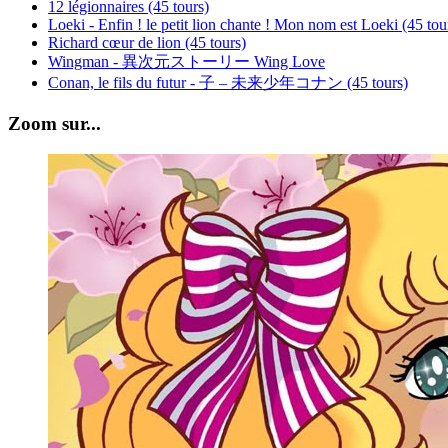
12 légionnaires (45 tours)
Loeki - Enfin ! le petit lion chante ! Mon nom est Loeki (45 tou
Richard cœur de lion (45 tours)
Wingman - 異次元ストーリー Wing Love
Conan, le fils du futur - 子 – 未来少年コナン (45 tours)
Zoom sur...