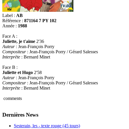
Label :
AB
Référence :
871164 7 PY 102
Année :
1988
Face A :
Juliette, je t'aime
2'36
Auteur
: Jean-François Porry
Compositeur
: Jean-François Porry / Gérard Salesses
Interprète
: Bernard Minet
Face B :
Juliette et Hugo
2'58
Auteur
: Jean-François Porry
Compositeur
: Jean-François Porry / Gérard Salesses
Interprète
: Bernard Minet
comments
Dernières News
Sesterain, les - texte rouge (45 tours)