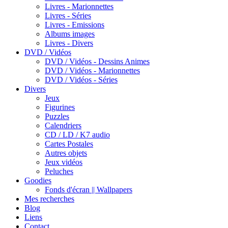
Livres - Marionnettes
Livres - Séries
Livres - Emissions
Albums images
Livres - Divers
DVD / Vidéos
DVD / Vidéos - Dessins Animes
DVD / Vidéos - Marionnettes
DVD / Vidéos - Séries
Divers
Jeux
Figurines
Puzzles
Calendriers
CD / LD / K7 audio
Cartes Postales
Autres objets
Jeux vidéos
Peluches
Goodies
Fonds d'écran || Wallpapers
Mes recherches
Blog
Liens
Contact