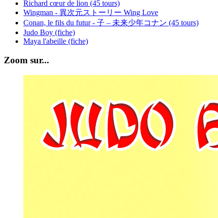
Richard cœur de lion (45 tours)
Wingman - 異次元ストーリー Wing Love
Conan, le fils du futur - 子 – 未来少年コナン (45 tours)
Judo Boy (fiche)
Maya l'abeille (fiche)
Zoom sur...