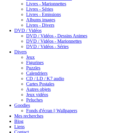
Livres - Marionnettes
Livres - Séries
Livres - Emissions
Albums images
Livres - Divers
DVD / Vidéos
DVD / Vidéos - Dessins Animes
DVD / Vidéos - Marionnettes
DVD / Vidéos - Séries
Divers
Jeux
Figurines
Puzzles
Calendriers
CD / LD / K7 audio
Cartes Postales
Autres objets
Jeux vidéos
Peluches
Goodies
Fonds d'écran || Wallpapers
Mes recherches
Blog
Liens
Contact