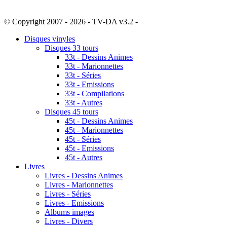
© Copyright 2007 - 2026 - TV-DA v3.2 -
Sitemap
Disques vinyles
Disques 33 tours
33t - Dessins Animes
33t - Marionnettes
33t - Séries
33t - Emissions
33t - Compilations
33t - Autres
Disques 45 tours
45t - Dessins Animes
45t - Marionnettes
45t - Séries
45t - Emissions
45t - Autres
Livres
Livres - Dessins Animes
Livres - Marionnettes
Livres - Séries
Livres - Emissions
Albums images
Livres - Divers