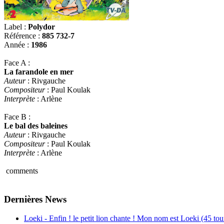
Label :
Polydor
Référence :
885 732-7
Année :
1986
Face A :
La farandole en mer
Auteur
: Rivgauche
Compositeur
: Paul Koulak
Interprète
: Arlène
Face B :
Le bal des baleines
Auteur
: Rivgauche
Compositeur
: Paul Koulak
Interprète
: Arlène
comments
Dernières News
Loeki - Enfin ! le petit lion chante ! Mon nom est Loeki (45 tou