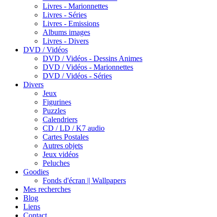
Livres - Marionnettes
Livres - Séries
Livres - Emissions
Albums images
Livres - Divers
DVD / Vidéos
DVD / Vidéos - Dessins Animes
DVD / Vidéos - Marionnettes
DVD / Vidéos - Séries
Divers
Jeux
Figurines
Puzzles
Calendriers
CD / LD / K7 audio
Cartes Postales
Autres objets
Jeux vidéos
Peluches
Goodies
Fonds d'écran || Wallpapers
Mes recherches
Blog
Liens
Contact