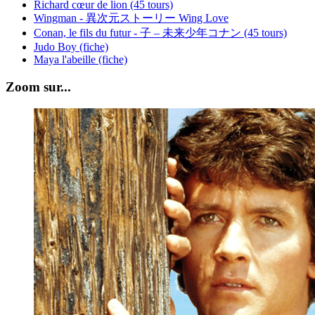
Richard cœur de lion (45 tours)
Wingman - 異次元ストーリー Wing Love
Conan, le fils du futur - 子 – 未来少年コナン (45 tours)
Judo Boy (fiche)
Maya l'abeille (fiche)
Zoom sur...