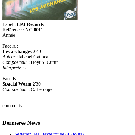
Label :
LPJ Records
Référence :
NC 0011
Année :
-
Face A :
Les archanges
2'40
Auteur
: Michel Gatineau
Compositeur
: Hoyt S. Curtin
Interprète
: -
Face B :
Spacial Worm
2'30
Compositeur
: C. Lerouge
comments
Dernières News
Sesterain, les - texte rouge (45 tours)