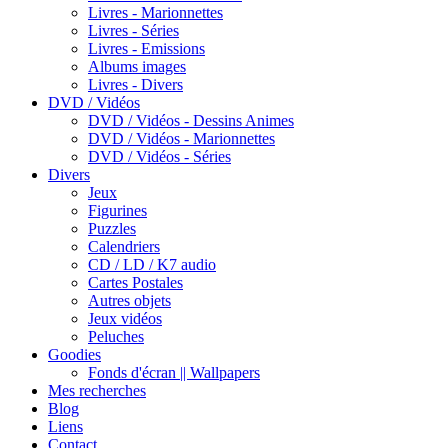
Livres - Marionnettes
Livres - Séries
Livres - Emissions
Albums images
Livres - Divers
DVD / Vidéos
DVD / Vidéos - Dessins Animes
DVD / Vidéos - Marionnettes
DVD / Vidéos - Séries
Divers
Jeux
Figurines
Puzzles
Calendriers
CD / LD / K7 audio
Cartes Postales
Autres objets
Jeux vidéos
Peluches
Goodies
Fonds d'écran || Wallpapers
Mes recherches
Blog
Liens
Contact