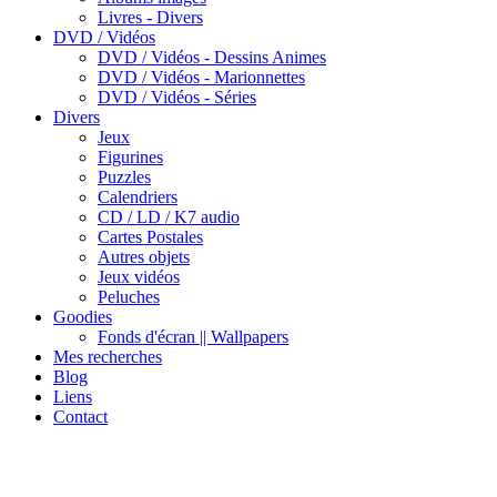
Livres - Divers
DVD / Vidéos
DVD / Vidéos - Dessins Animes
DVD / Vidéos - Marionnettes
DVD / Vidéos - Séries
Divers
Jeux
Figurines
Puzzles
Calendriers
CD / LD / K7 audio
Cartes Postales
Autres objets
Jeux vidéos
Peluches
Goodies
Fonds d'écran || Wallpapers
Mes recherches
Blog
Liens
Contact