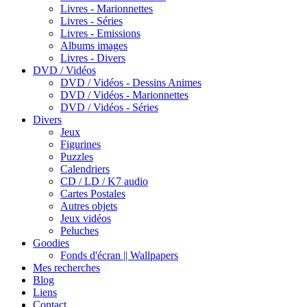
Livres - Marionnettes
Livres - Séries
Livres - Emissions
Albums images
Livres - Divers
DVD / Vidéos
DVD / Vidéos - Dessins Animes
DVD / Vidéos - Marionnettes
DVD / Vidéos - Séries
Divers
Jeux
Figurines
Puzzles
Calendriers
CD / LD / K7 audio
Cartes Postales
Autres objets
Jeux vidéos
Peluches
Goodies
Fonds d'écran || Wallpapers
Mes recherches
Blog
Liens
Contact