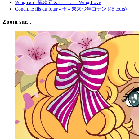
Wingman - 異次元ストーリー Wing Love
Conan, le fils du futur - 子 – 未来少年コナン (45 tours)
Zoom sur...