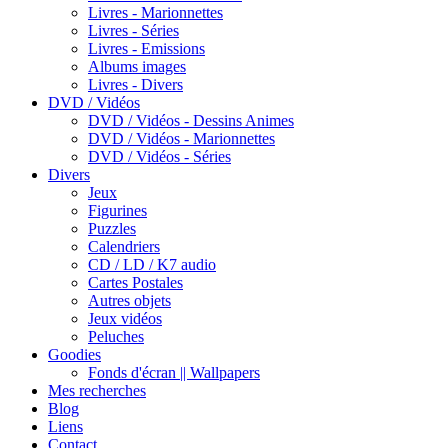
Livres - Marionnettes
Livres - Séries
Livres - Emissions
Albums images
Livres - Divers
DVD / Vidéos
DVD / Vidéos - Dessins Animes
DVD / Vidéos - Marionnettes
DVD / Vidéos - Séries
Divers
Jeux
Figurines
Puzzles
Calendriers
CD / LD / K7 audio
Cartes Postales
Autres objets
Jeux vidéos
Peluches
Goodies
Fonds d'écran || Wallpapers
Mes recherches
Blog
Liens
Contact