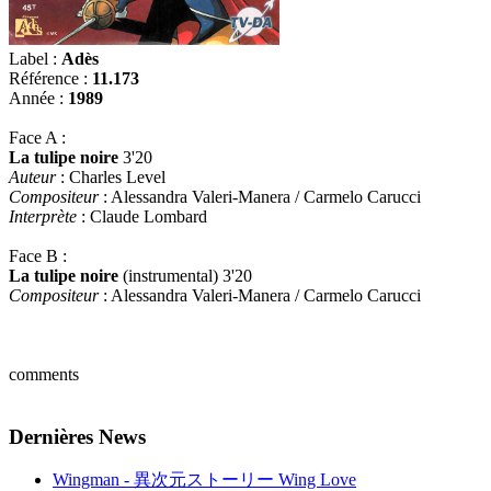
Label :
Adès
Référence :
11.173
Année :
1989
Face A :
La tulipe noire
3'20
Auteur
: Charles Level
Compositeur
: Alessandra Valeri-Manera / Carmelo Carucci
Interprète
: Claude Lombard
Face B :
La tulipe noire
(instrumental) 3'20
Compositeur
: Alessandra Valeri-Manera / Carmelo Carucci
comments
Dernières News
Wingman - 異次元ストーリー Wing Love