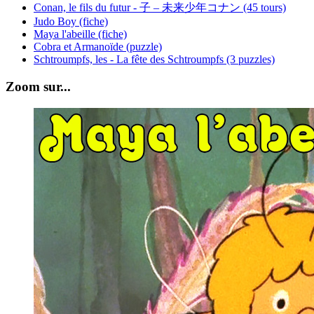
Conan, le fils du futur - 子 – 未来少年コナン (45 tours)
Judo Boy (fiche)
Maya l'abeille (fiche)
Cobra et Armanoïde (puzzle)
Schtroumpfs, les - La fête des Schtroumpfs (3 puzzles)
Zoom sur...