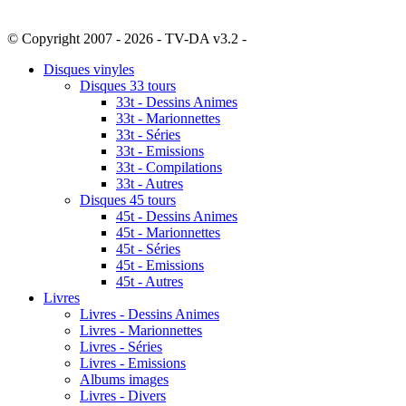
© Copyright 2007 - 2026 - TV-DA v3.2 -
Sitemap
Disques vinyles
Disques 33 tours
33t - Dessins Animes
33t - Marionnettes
33t - Séries
33t - Emissions
33t - Compilations
33t - Autres
Disques 45 tours
45t - Dessins Animes
45t - Marionnettes
45t - Séries
45t - Emissions
45t - Autres
Livres
Livres - Dessins Animes
Livres - Marionnettes
Livres - Séries
Livres - Emissions
Albums images
Livres - Divers