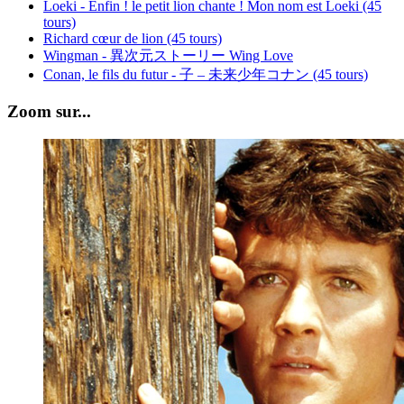
Loeki - Enfin ! le petit lion chante ! Mon nom est Loeki (45
tours)
Richard cœur de lion (45 tours)
Wingman - 異次元ストーリー Wing Love
Conan, le fils du futur - 子 – 未来少年コナン (45 tours)
Zoom sur...