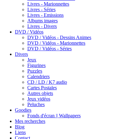
Livres - Marionnettes
Livres - Séries
Livres - Emissions
Albums images
Livres - Divers
DVD / Vidéos
DVD / Vidéos - Dessins Animes
DVD / Vidéos - Marionnettes
DVD / Vidéos - Séries
Divers
Jeux
Figurines
Puzzles
Calendriers
CD / LD / K7 audio
Cartes Postales
Autres objets
Jeux vidéos
Peluches
Goodies
Fonds d'écran || Wallpapers
Mes recherches
Blog
Liens
Contact