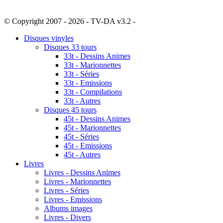
© Copyright 2007 - 2026 - TV-DA v3.2 -
Sitemap
Disques vinyles
Disques 33 tours
33t - Dessins Animes
33t - Marionnettes
33t - Séries
33t - Emissions
33t - Compilations
33t - Autres
Disques 45 tours
45t - Dessins Animes
45t - Marionnettes
45t - Séries
45t - Emissions
45t - Autres
Livres
Livres - Dessins Animes
Livres - Marionnettes
Livres - Séries
Livres - Emissions
Albums images
Livres - Divers