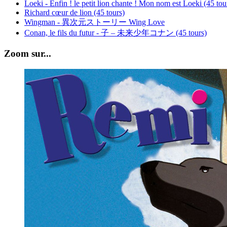
Loeki - Enfin ! le petit lion chante ! Mon nom est Loeki (45 tou
Richard cœur de lion (45 tours)
Wingman - 異次元ストーリー Wing Love
Conan, le fils du futur - 子 – 未来少年コナン (45 tours)
Zoom sur...