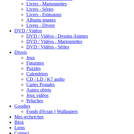
Livres - Marionnettes
Livres - Séries
Livres - Emissions
Albums images
Livres - Divers
DVD / Vidéos
DVD / Vidéos - Dessins Animes
DVD / Vidéos - Marionnettes
DVD / Vidéos - Séries
Divers
Jeux
Figurines
Puzzles
Calendriers
CD / LD / K7 audio
Cartes Postales
Autres objets
Jeux vidéos
Peluches
Goodies
Fonds d'écran || Wallpapers
Mes recherches
Blog
Liens
Contact