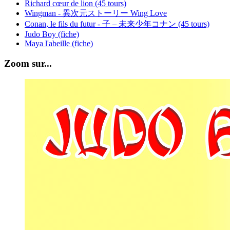
Richard cœur de lion (45 tours)
Wingman - 異次元ストーリー Wing Love
Conan, le fils du futur - 子 – 未来少年コナン (45 tours)
Judo Boy (fiche)
Maya l'abeille (fiche)
Zoom sur...