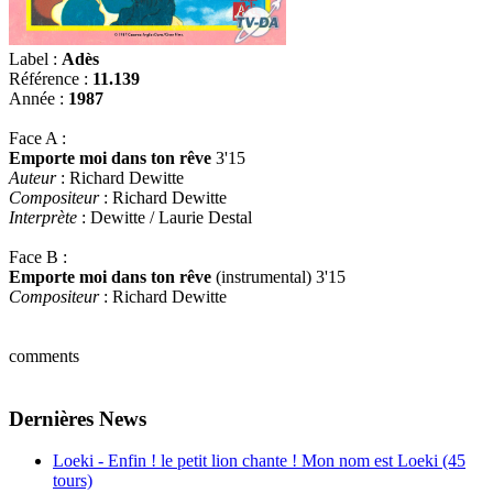
Label :
Adès
Référence :
11.139
Année :
1987
Face A :
Emporte moi dans ton rêve
3'15
Auteur
: Richard Dewitte
Compositeur
: Richard Dewitte
Interprète
: Dewitte / Laurie Destal
Face B :
Emporte moi dans ton rêve
(instrumental) 3'15
Compositeur
: Richard Dewitte
comments
Dernières News
Loeki - Enfin ! le petit lion chante ! Mon nom est Loeki (45
tours)