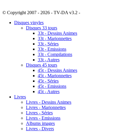
© Copyright 2007 - 2026 - TV-DA v3.2 -
Sitemap
Disques vinyles
Disques 33 tours
33t - Dessins Animes
33t - Marionnettes
33t - Séries
33t - Emissions
33t - Compilations
33t - Autres
Disques 45 tours
45t - Dessins Animes
45t - Marionnettes
45t - Séries
45t - Emissions
45t - Autres
Livres
Livres - Dessins Animes
Livres - Marionnettes
Livres - Séries
Livres - Emissions
Albums images
Livres - Divers