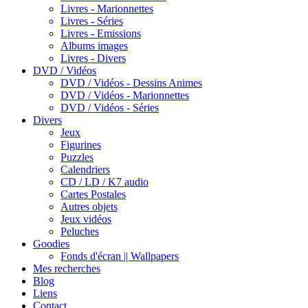
Livres - Marionnettes
Livres - Séries
Livres - Emissions
Albums images
Livres - Divers
DVD / Vidéos
DVD / Vidéos - Dessins Animes
DVD / Vidéos - Marionnettes
DVD / Vidéos - Séries
Divers
Jeux
Figurines
Puzzles
Calendriers
CD / LD / K7 audio
Cartes Postales
Autres objets
Jeux vidéos
Peluches
Goodies
Fonds d'écran || Wallpapers
Mes recherches
Blog
Liens
Contact